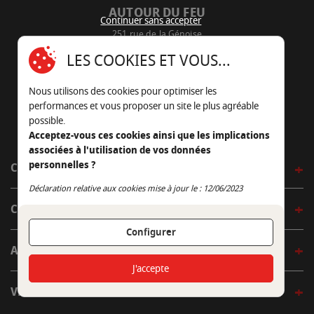
AUTOUR DU FEU
Continuer sans accepter
251 rue de la Génoise
16430 Champniers - France
LES COOKIES ET VOUS...
05 45 22 98 09
Nous utilisons des cookies pour optimiser les
Nous envoyer un e-mail
performances et vous proposer un site le plus agréable
possible.
Acceptez-vous ces cookies ainsi que les implications
associées à l'utilisation de vos données
personnelles ?
CÔTÉ OUTDOOR
Continuer sans accepter
Déclaration relative aux cookies mise à jour le : 12/06/2023
CÔTÉ INDOOR
Configurer
AUTOUR DE LA TABLE
J'accepte
VENIR EN BOUTIQUE