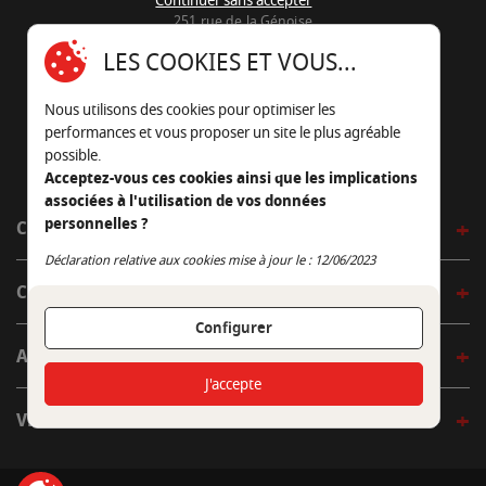
Continuer sans accepter
251 rue de la Génoise
16430 Champniers - France
LES COOKIES ET VOUS...
05 45 22 98 09
Nous utilisons des cookies pour optimiser les
Nous envoyer un e-mail
performances et vous proposer un site le plus agréable
possible.
Acceptez-vous ces cookies ainsi que les implications
associées à l'utilisation de vos données
personnelles ?
CÔTÉ OUTDOOR
Continuer sans accepter
Déclaration relative aux cookies mise à jour le : 12/06/2023
CÔTÉ INDOOR
Configurer
AUTOUR DE LA TABLE
J'accepte
VENIR EN BOUTIQUE