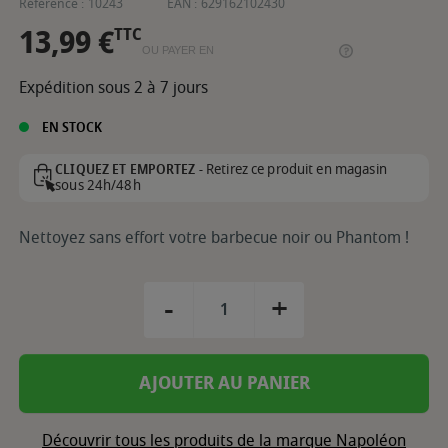
Référence :
10243
EAN :
629162102430
13,99 €
TTC
OU PAYER EN
Expédition sous 2 à 7 jours
EN STOCK
Retirez ce produit en magasin
CLIQUEZ ET EMPORTEZ -
sous 24h/48h
Nettoyez sans effort votre barbecue noir ou Phantom !
-
+
AJOUTER AU PANIER
Découvrir tous les produits de la marque Napoléon