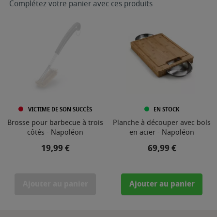
Complétez votre panier avec ces produits
VICTIME DE SON SUCCÈS
EN STOCK
Brosse pour barbecue à trois
Planche à découper avec bols
côtés - Napoléon
en acier - Napoléon
Prix
Prix
19,99 €
69,99 €
Ajouter au panier
Ajouter au panier