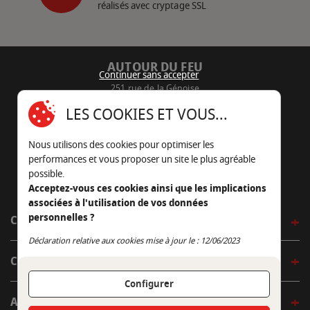
réalisés avec cryptage SSL
AUTOUR DU FEU
Continuer sans accepter
251 rue de la Génoise
16430 Champniers - France
LES COOKIES ET VOUS...
05 45 22 98 09
Nous utilisons des cookies pour optimiser les
Nous envoyer un e-mail
performances et vous proposer un site le plus agréable
possible.
Acceptez-vous ces cookies ainsi que les implications
associées à l'utilisation de vos données
personnelles ?
CÔTÉ OUTDOOR
Continuer sans accepter
Déclaration relative aux cookies mise à jour le : 12/06/2023
CÔTÉ INDOOR
Configurer
AUTOUR DE LA TABLE