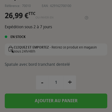
Référence :
70010
EAN :
629162700100
26,99 €
TTC
OU PAYER EN
Expédition sous 2 à 7 jours
EN STOCK
Retirez ce produit en magasin
CLIQUEZ ET EMPORTEZ -
sous 24h/48h
Spatule avec bord tranchant dentelé
-
+
AJOUTER AU PANIER