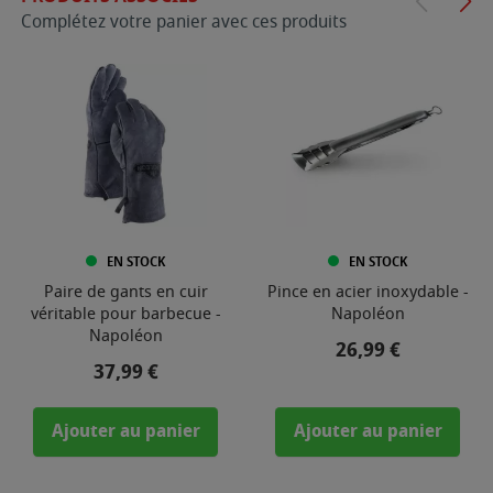
Complétez votre panier avec ces produits
EN STOCK
EN STOCK
Paire de gants en cuir
Pince en acier inoxydable -
véritable pour barbecue -
Napoléon
Napoléon
Prix
26,99 €
Prix
37,99 €
Ajouter au panier
Ajouter au panier