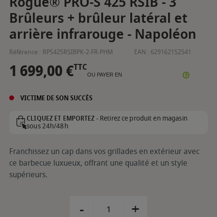
Rogue® PRO-S 425 RSIB - 3
Brûleurs + brûleur latéral et
arrière infrarouge - Napoléon
Référence :
RPS425RSIBPK-2-FR-PHM
EAN :
629162152541
1 699,00 €
TTC
OU PAYER EN
VICTIME DE SON SUCCÈS
Retirez ce produit en magasin
CLIQUEZ ET EMPORTEZ -
sous 24h/48h
Franchissez un cap dans vos grillades en extérieur avec
ce barbecue luxueux, offrant une qualité et un style
supérieurs.
-
+