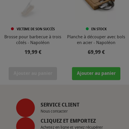
VICTIME DE SON SUCCÈS
EN STOCK
Brosse pour barbecue à trois
Planche à découper avec bols
côtés - Napoléon
en acier - Napoléon
Prix
Prix
19,99 €
69,99 €
Ajouter au panier
Ajouter au panier
SERVICE CLIENT
Nous contacter
CLIQUEZ ET EMPORTEZ
Achetez en ligne et venez récupérer