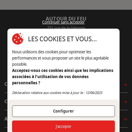
AUTOUR DU FEU
Continuer sans accepter
251 rue de la Génoise
16430 Champniers - France
LES COOKIES ET VOUS...
05 45 22 98 09
Nous utilisons des cookies pour optimiser les
Nous envoyer un e-mail
performances et vous proposer un site le plus agréable
possible.
Acceptez-vous ces cookies ainsi que les implications
associées à l'utilisation de vos données
personnelles ?
CÔTÉ OUTDOOR
Continuer sans accepter
Déclaration relative aux cookies mise à jour le : 12/06/2023
CÔTÉ INDOOR
Configurer
AUTOUR DE LA TABLE
J'accepte