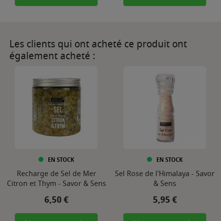
Les clients qui ont acheté ce produit ont
également acheté :
EN STOCK
EN STOCK
Recharge de Sel de Mer
Sel Rose de l'Himalaya - Savor
Citron et Thym - Savor & Sens
& Sens
Prix
Prix
6,50 €
5,95 €