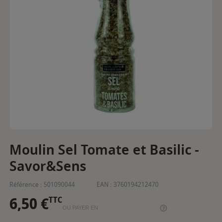
Moulin Sel Tomate et Basilic -
Savor&Sens
Référence :
501090044
EAN :
3760194212470
6,50 €
TTC
OU PAYER EN