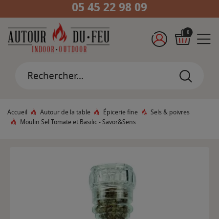
05 45 22 98 09
0
Accueil
Autour de la table
Épicerie fine
Sels & poivres
Moulin Sel Tomate et Basilic - Savor&Sens