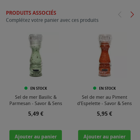
PRODUITS ASSOCIÉS
Complétez votre panier avec ces produits
EN STOCK
EN STOCK
Sel de mer Basilic &
Sel de mer au Piment
Parmesan - Savor & Sens
d'Espelette - Savor & Sens
Prix
Prix
5,49 €
5,95 €
Ajouter au panier
Ajouter au panier