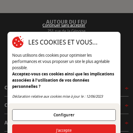
AUTOUR DU FEU
Continuer sans accepter
251 rue de la Génoise
16430 Champniers - France
LES COOKIES ET VOUS...
05 45 22 98 09
Nous utilisons des cookies pour optimiser les
Nous envoyer un e-mail
performances et vous proposer un site le plus agréable
possible.
Acceptez-vous ces cookies ainsi que les implications
associées à l'utilisation de vos données
personnelles ?
CÔTÉ OUTDOOR
Continuer sans accepter
Déclaration relative aux cookies mise à jour le : 12/06/2023
CÔTÉ INDOOR
Configurer
AUTOUR DE LA TABLE
J'accepte