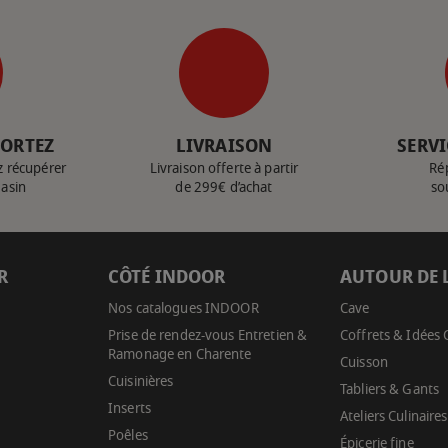
PORTEZ
LIVRAISON
SERVI
z récupérer
Livraison offerte à partir
Ré
gasin
de 299€ d’achat
so
R
CÔTÉ INDOOR
AUTOUR DE 
Nos catalogues INDOOR
Cave
Prise de rendez-vous Entretien &
Coffrets & Idées
Ramonage en Charente
Cuisson
Cuisinières
Tabliers & Gants
Inserts
Ateliers Culinaires
Poêles
Épicerie fine