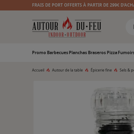
FRAIS DE PORT OFFERTS À PARTIR DE 299€ D’ACH
Promo
Barbecues
Planchas
Braseros
Pizza
Fumoir
Accueil
Autour de la table
Épicerie fine
Sels & p