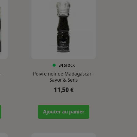
EN STOCK
 -
Poivre noir de Madagascar -
Savor & Sens
11,50 €
Prix
Ajouter au panier