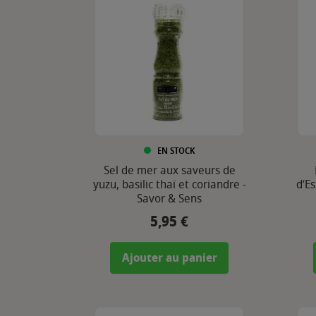
EN STOCK
Sel de mer aux saveurs de
yuzu, basilic thaï et coriandre -
d’E
Savor & Sens
5,95 €
Prix
Ajouter au panier