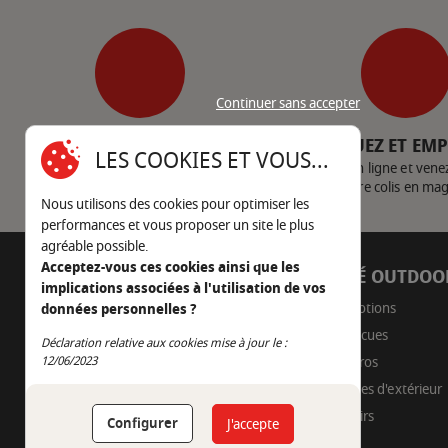
Continuer sans accepter
SERVICE CLIENT
CLIQUEZ ET EM
LES COOKIES ET VOUS...
Nous contacter
Achetez en ligne et vene
votre colis en ma
Nous utilisons des cookies pour optimiser les
performances et vous proposer un site le plus
agréable possible.
Acceptez-vous ces cookies ainsi que les
AUTOUR DU FEU
CÔTÉ OUTDOO
implications associées à l'utilisation de vos
05 45 22 98 09
Promotions
données personnelles ?
Barbecues
Nous envoyer un e-mail
Déclaration relative aux cookies mise à jour le :
Continuer sans accepter
Braseros
12/06/2023
Cuisines d'extérieur
Fumoirs
Configurer
J'accepte
Pizza