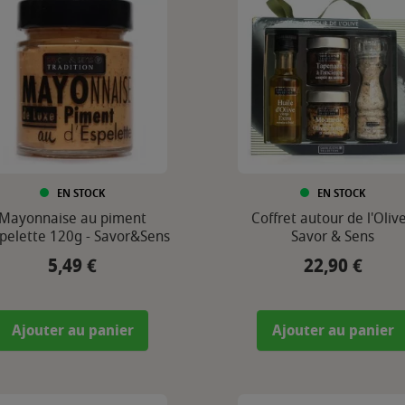
EN STOCK
EN STOCK
Mayonnaise au piment
Coffret autour de l'Olive
spelette 120g - Savor&Sens
Savor & Sens
5,49 €
22,90 €
Prix
Prix
Ajouter au panier
Ajouter au panier