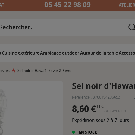
05 45 22 98 09
AT
ATELIE
s
Cuisine extérieure
Ambiance outdoor
Autour de la table
Accesso
oivres
Sel noir d'Hawaï - Savor & Sens
Sel noir d'Hawaï
Référence :
3760194206653
8,60 €
TTC
OU PAYER EN
Expédition sous 2 à 7 jours
EN STOCK