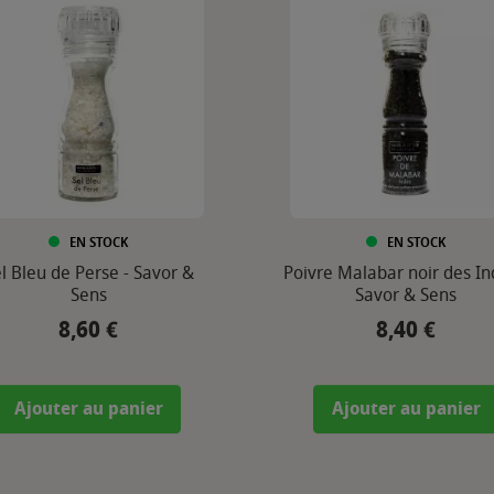
EN STOCK
EN STOCK
l Bleu de Perse - Savor &
Poivre Malabar noir des In
Sens
Savor & Sens
8,60 €
8,40 €
Prix
Prix
Ajouter au panier
Ajouter au panier