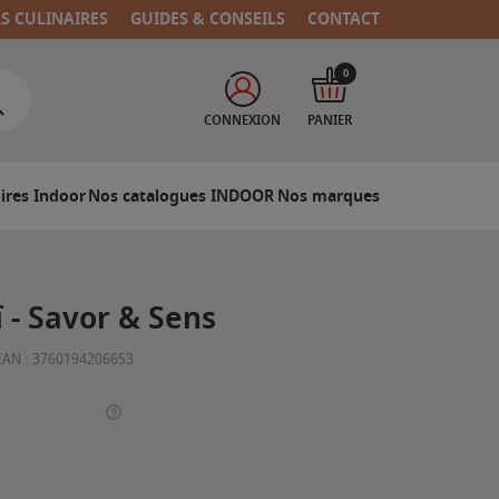
RS CULINAIRES
GUIDES & CONSEILS
CONTACT
0
CONNEXION
PANIER
ires Indoor
Nos catalogues INDOOR
Nos marques
 - Savor & Sens
EAN :
3760194206653