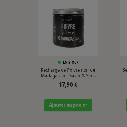
EN STOCK
Recharge de Poivre noir de
Se
Madagascar - Savor & Sens
17,90 €
Prix
Ajouter au panier