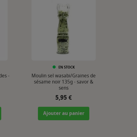
EN STOCK
des -
Moulin sel wasabi/Graines de
sésame noir 135g - savor &
sens
5,95 €
Prix
Ajouter au panier