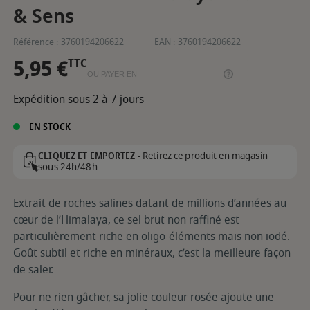
& Sens
Référence :
3760194206622
EAN :
3760194206622
5,95 €
TTC
OU PAYER EN
Expédition sous 2 à 7 jours
EN STOCK
Retirez ce produit en magasin
CLIQUEZ ET EMPORTEZ -
sous 24h/48h
Extrait de roches salines datant de millions d’années au
cœur de l’Himalaya, ce sel brut non raffiné est
particulièrement riche en oligo-éléments mais non iodé.
Goût subtil et riche en minéraux, c’est la meilleure façon
de saler.
Pour ne rien gâcher, sa jolie couleur rosée ajoute une