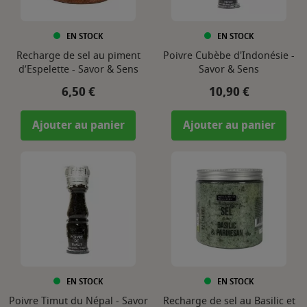
EN STOCK
EN STOCK
Recharge de sel au piment
Poivre Cubèbe d'Indonésie -
d’Espelette - Savor & Sens
Savor & Sens
Prix
Prix
6,50 €
10,90 €
Ajouter au panier
Ajouter au panier
EN STOCK
EN STOCK
Poivre Timut du Népal - Savor
Recharge de sel au Basilic et