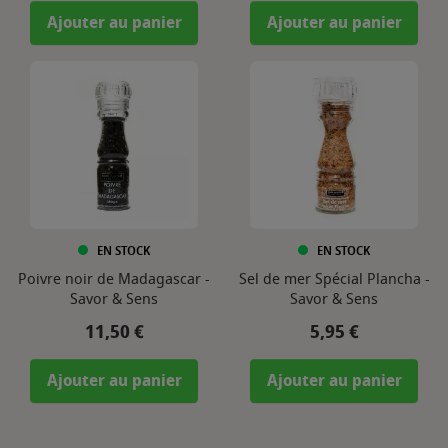
Ajouter au panier
Ajouter au panier
EN STOCK
EN STOCK
Poivre noir de Madagascar -
Sel de mer Spécial Plancha -
Savor & Sens
Savor & Sens
Prix
Prix
11,50 €
5,95 €
Ajouter au panier
Ajouter au panier