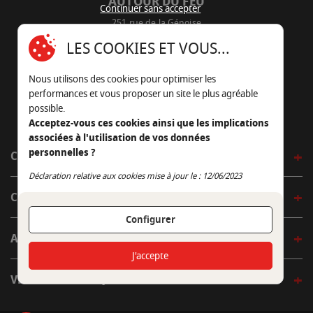
AUTOUR DU FEU
Continuer sans accepter
251 rue de la Génoise
16430 Champniers - France
LES COOKIES ET VOUS...
05 45 22 98 09
Nous utilisons des cookies pour optimiser les
Nous envoyer un e-mail
performances et vous proposer un site le plus agréable
possible.
Acceptez-vous ces cookies ainsi que les implications
associées à l'utilisation de vos données
personnelles ?
CÔTÉ OUTDOOR
Continuer sans accepter
Déclaration relative aux cookies mise à jour le : 12/06/2023
CÔTÉ INDOOR
Configurer
AUTOUR DE LA TABLE
J'accepte
VENIR EN BOUTIQUE