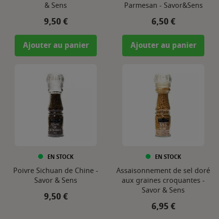
& Sens
Parmesan - Savor&Sens
Prix
Prix
9,50 €
6,50 €
Ajouter au panier
Ajouter au panier
EN STOCK
EN STOCK
Poivre Sichuan de Chine -
Assaisonnement de sel doré
Savor & Sens
aux graines croquantes -
Savor & Sens
Prix
9,50 €
Prix
6,95 €