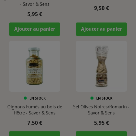
- Savor & Sens
Prix
9,50 €
Prix
5,95 €
Ajouter au panier
Ajouter au panier
EN STOCK
EN STOCK
Oignons Fumés au bois de
Sel Olives Noires/Romarin -
Hêtre - Savor & Sens
Savor & Sens
Prix
Prix
7,50 €
5,95 €