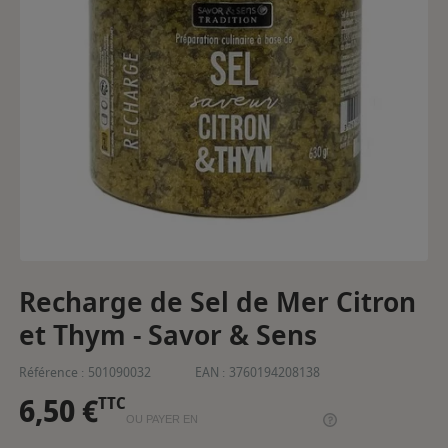
Recharge de Sel de Mer Citron
et Thym - Savor & Sens
Référence :
501090032
EAN :
3760194208138
6,50 €
TTC
OU PAYER EN