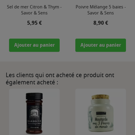
Sel de mer Citron & Thym -
Poivre Mélange 5 baies -
Savor & Sens
Savor & Sens
Prix
Prix
5,95 €
8,90 €
Ajouter au panier
Ajouter au panier
Les clients qui ont acheté ce produit ont
également acheté :