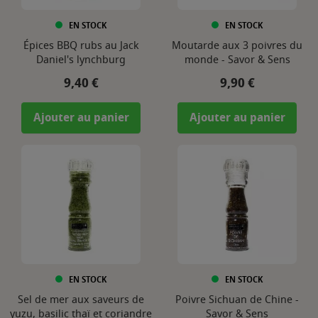
EN STOCK
EN STOCK
Épices BBQ rubs au Jack
Moutarde aux 3 poivres du
Daniel's lynchburg
monde - Savor & Sens
Prix
Prix
9,40 €
9,90 €
Ajouter au panier
Ajouter au panier
EN STOCK
EN STOCK
Sel de mer aux saveurs de
Poivre Sichuan de Chine -
yuzu, basilic thaï et coriandre
Savor & Sens