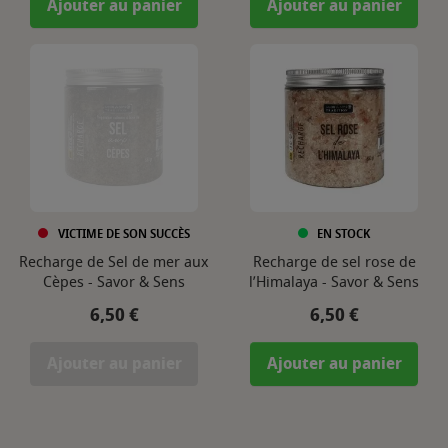
Ajouter au panier
Ajouter au panier
VICTIME DE SON SUCCÈS
EN STOCK
Recharge de Sel de mer aux
Recharge de sel rose de
Cèpes - Savor & Sens
l’Himalaya - Savor & Sens
Prix
Prix
6,50 €
6,50 €
Ajouter au panier
Ajouter au panier