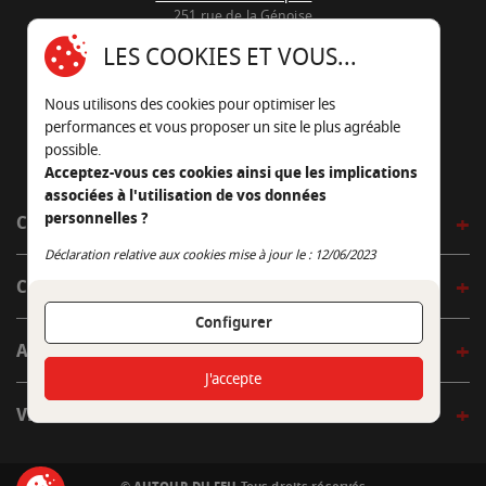
251 rue de la Génoise
16430 Champniers - France
LES COOKIES ET VOUS...
05 45 22 98 09
Nous utilisons des cookies pour optimiser les
Nous envoyer un e-mail
performances et vous proposer un site le plus agréable
possible.
Acceptez-vous ces cookies ainsi que les implications
associées à l'utilisation de vos données
personnelles ?
CÔTÉ OUTDOOR
Continuer sans accepter
Déclaration relative aux cookies mise à jour le : 12/06/2023
CÔTÉ INDOOR
Configurer
AUTOUR DE LA TABLE
J'accepte
VENIR EN BOUTIQUE