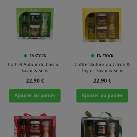
EN STOCK
EN STOCK
Coffret Autour du basilic -
Coffret Autour du Citron &
Savor & Sens
Thym - Savor & Sens
Prix
Prix
22,90 €
22,90 €
Ajouter au panier
Ajouter au panier