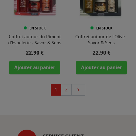
EN STOCK
EN STOCK
Coffret autour du Piment
Coffret autour de l'Olive -
d'Espelette - Savor & Sens
Savor & Sens
Prix
Prix
22,90 €
22,90 €
Ajouter au panier
Ajouter au panier
Suivant
1
2
