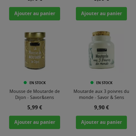
Ajouter au panier
Ajouter au panier
EN STOCK
EN STOCK
Mousse de Moutarde de
Moutarde aux 3 poivres du
Dijon - Savor&sens
monde - Savor & Sens
Prix
Prix
5,99 €
9,90 €
Ajouter au panier
Ajouter au panier