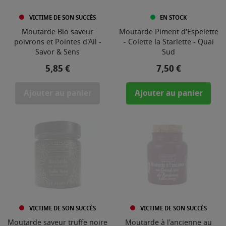
VICTIME DE SON SUCCÈS
EN STOCK
Moutarde Bio saveur
Moutarde Piment d'Espelette
poivrons et Pointes d'Ail -
- Colette la Starlette - Quai
Savor & Sens
Sud
Prix
Prix
5,85 €
7,50 €
Ajouter au panier
Ajouter au panier
VICTIME DE SON SUCCÈS
VICTIME DE SON SUCCÈS
Moutarde saveur truffe noire
Moutarde à l'ancienne au