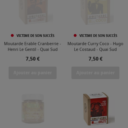
VICTIME DE SON SUCCÈS
VICTIME DE SON SUCCÈS
Moutarde Erable Cranberrie -
Moutarde Curry Coco - Hugo
Henri Le Gentil - Quai Sud
Le Costaud - Quai Sud
Prix
Prix
7,50 €
7,50 €
Ajouter au panier
Ajouter au panier