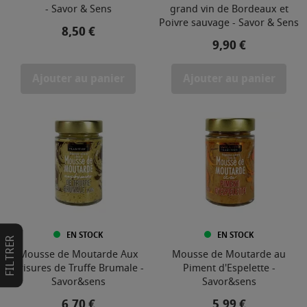
- Savor & Sens
grand vin de Bordeaux et
Poivre sauvage - Savor & Sens
Prix
8,50 €
Prix
9,90 €
Ajouter au panier
Ajouter au panier
EN STOCK
EN STOCK
FILTRER
Mousse de Moutarde Aux
Mousse de Moutarde au
Brisures de Truffe Brumale -
Piment d'Espelette -
Savor&sens
Savor&sens
Prix
Prix
6,70 €
5,99 €