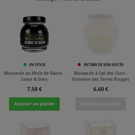
EN STOCK
VICTIME DE SON SUCCÈS
Moutarde au Moût de Raisin -
Moutarde à l'ail des Ours -
Savor & Sens
Domaine des Terres Rouges
Prix
Prix
7,50 €
6,60 €
Ajouter au panier
Ajouter au panier