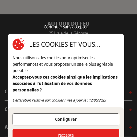
AUTOUR DU FEU
Continuer sans accepter
251 rue de la Génoise
16430 Champniers - France
LES COOKIES ET VOUS...
05 45 22 98 09
Nous utilisons des cookies pour optimiser les
Nous envoyer un e-mail
performances et vous proposer un site le plus agréable
possible.
Acceptez-vous ces cookies ainsi que les implications
associées à l'utilisation de vos données
personnelles ?
CÔTÉ OUTDOOR
Continuer sans accepter
Déclaration relative aux cookies mise à jour le : 12/06/2023
CÔTÉ INDOOR
Configurer
AUTOUR DE LA TABLE
J'accepte