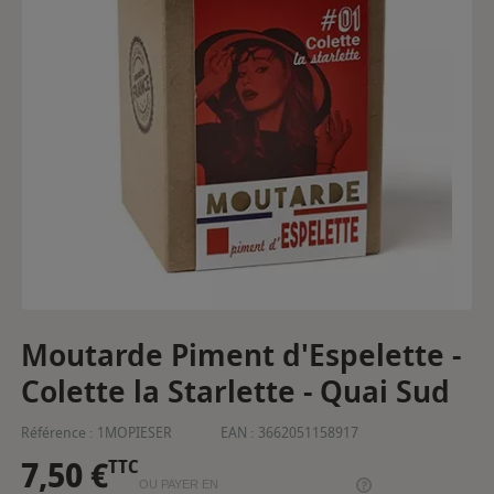
Moutarde Piment d'Espelette -
Colette la Starlette - Quai Sud
Référence :
1MOPIESER
EAN :
3662051158917
7,50 €
TTC
OU PAYER EN