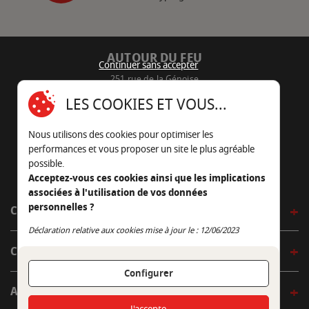
AUTOUR DU FEU
Continuer sans accepter
251 rue de la Génoise
16430 Champniers - France
LES COOKIES ET VOUS...
05 45 22 98 09
Nous utilisons des cookies pour optimiser les
Nous envoyer un e-mail
performances et vous proposer un site le plus agréable
possible.
Acceptez-vous ces cookies ainsi que les implications
associées à l'utilisation de vos données
personnelles ?
CÔTÉ OUTDOOR
Continuer sans accepter
Déclaration relative aux cookies mise à jour le : 12/06/2023
CÔTÉ INDOOR
Configurer
AUTOUR DE LA TABLE