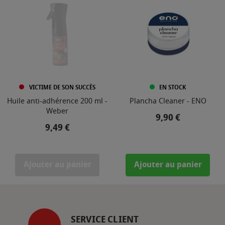
VICTIME DE SON SUCCÈS
EN STOCK
Huile anti-adhérence 200 ml -
Plancha Cleaner - ENO
Weber
Prix
9,90 €
Prix
9,49 €
Ajouter au panier
Ajouter au panier
SERVICE CLIENT