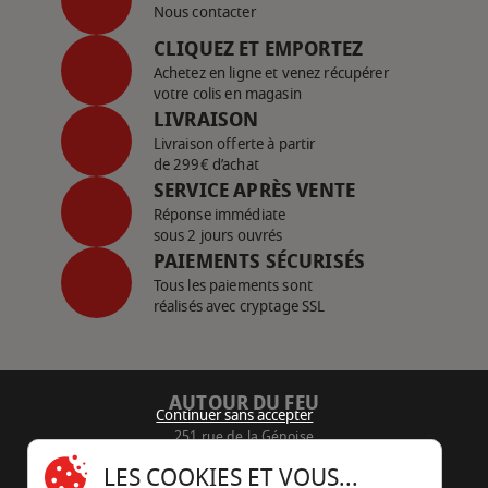
Nous contacter
CLIQUEZ ET EMPORTEZ
Achetez en ligne et venez récupérer
votre colis en magasin
LIVRAISON
Livraison offerte à partir
de 299€ d’achat
SERVICE APRÈS VENTE
Réponse immédiate
sous 2 jours ouvrés
PAIEMENTS SÉCURISÉS
Tous les paiements sont
réalisés avec cryptage SSL
AUTOUR DU FEU
Continuer sans accepter
251 rue de la Génoise
16430 Champniers - France
LES COOKIES ET VOUS...