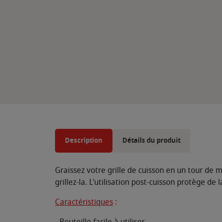
Description
Détails du produit
Graissez votre grille de cuisson en un tour de m
grillez-la. L'utilisation post-cuisson protège de l
Caractéristiques
:
- Bouteille facile à utiliser