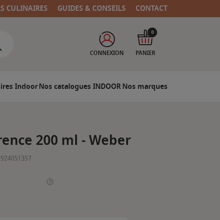
RS CULINAIRES
GUIDES & CONSEILS
CONTACT
0
CONNEXION
PANIER
ires Indoor
Nos catalogues INDOOR
Nos marques
rence 200 ml - Weber
7924051357