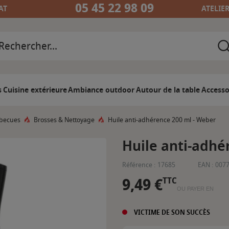
05 45 22 98 09
AT
ATELIE
s
Cuisine extérieure
Ambiance outdoor
Autour de la table
Accesso
rbecues
Brosses & Nettoyage
Huile anti-adhérence 200 ml - Weber
Huile anti-adhé
Référence :
17685
EAN :
007
9,49 €
TTC
OU PAYER EN
VICTIME DE SON SUCCÈS