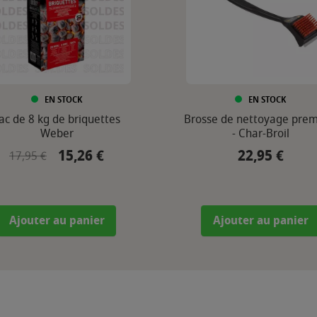
EN STOCK
EN STOCK
ac de 8 kg de briquettes
Brosse de nettoyage pre
Weber
- Char-Broil
15,26 €
22,95 €
Prix de base
Prix
Prix
17,95 €
Ajouter au panier
Ajouter au panier