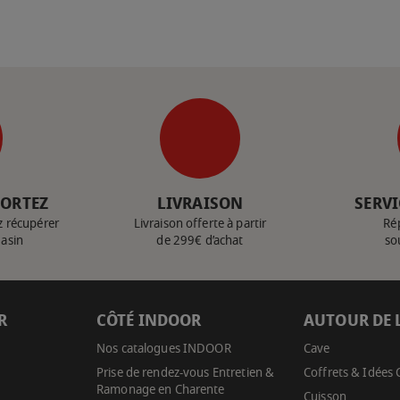
PORTEZ
LIVRAISON
SERVI
z récupérer
Livraison offerte à partir
Ré
gasin
de 299€ d’achat
so
R
CÔTÉ INDOOR
AUTOUR DE 
Nos catalogues INDOOR
Cave
Prise de rendez-vous Entretien &
Coffrets & Idées
Ramonage en Charente
Cuisson