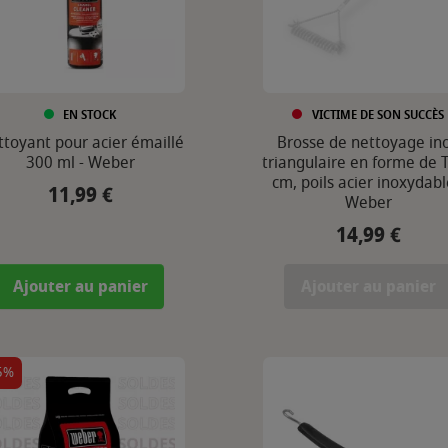
EN STOCK
VICTIME DE SON SUCCÈS
toyant pour acier émaillé
Brosse de nettoyage in
300 ml - Weber
triangulaire en forme de T
cm, poils acier inoxydabl
11,99 €
Prix
Weber
14,99 €
Prix
Ajouter au panier
Ajouter au panier
5%