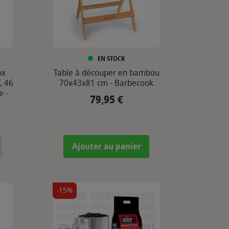
EN STOCK
ox
Table à découper en bambou
, 46
70x43x81 cm - Barbecook
e -
79,95 €
Prix
Ajouter au panier
-15%