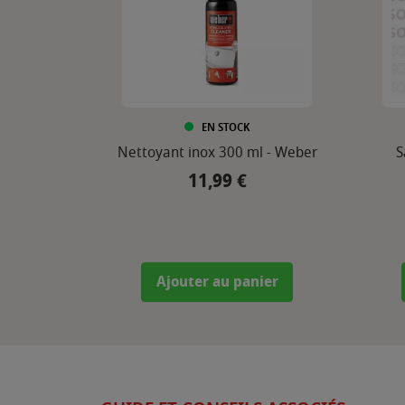
EN STOCK
Nettoyant inox 300 ml - Weber
S
11,99 €
Prix
Ajouter au panier