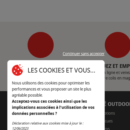
Continuer sans accepter
SERVICE CLIENT
CLIQUEZ ET EM
LES COOKIES ET VOUS...
Nous contacter
Achetez en ligne et vene
votre colis en ma
Nous utilisons des cookies pour optimiser les
performances et vous proposer un site le plus
agréable possible.
Acceptez-vous ces cookies ainsi que les
AUTOUR DU FEU
CÔTÉ OUTDOO
implications associées à l'utilisation de vos
05 45 22 98 09
Promotions
données personnelles ?
Barbecues
Nous envoyer un e-mail
Déclaration relative aux cookies mise à jour le :
Continuer sans accepter
Braseros
12/06/2023