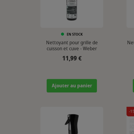
EN STOCK
Nettoyant pour grille de
Net
cuisson et cuve - Weber
11,99 €
Prix
Ajouter au panier
-1