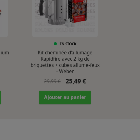
EN STOCK
mium
Kit cheminée d'allumage
Rapidfire avec 2 kg de
briquettes + cubes allume-feux
- Weber
25,49 €
Prix de base
Prix
29,99 €
Ajouter au panier