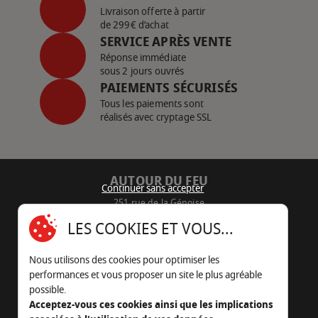
Livraison offerte à partir
de 299€ d’achat
SERVICE APRÈS VENTE
Réponse immédiate
sous 2 jours ouvrés
PAIEMENTS SÉCURISÉS
Tous les paiements sont
réalisés avec cryptage SSL
AUTOUR DU FEU
Continuer sans accepter
251 rue de la Génoise
16430 Champniers - France
LES COOKIES ET VOUS...
05 45 22 98 09
Nous utilisons des cookies pour optimiser les
Nous envoyer un e-mail
performances et vous proposer un site le plus agréable
possible.
Acceptez-vous ces cookies ainsi que les implications