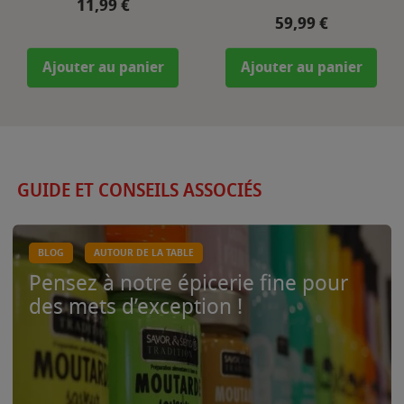
Prix
11,99 €
Prix
59,99 €
Ajouter au panier
Ajouter au panier
GUIDE ET CONSEILS ASSOCIÉS
BLOG
AUTOUR DE LA TABLE
Pensez à notre épicerie fine pour
des mets d’exception !