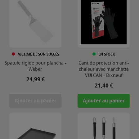
VICTIME DE SON SUCCÈS
EN STOCK
Spatule rigide pour plancha -
Gant de protection anti-
Weber
chaleur avec manchette
VULCAN - Dixneuf
Prix
24,99 €
Prix
21,40 €
Ajouter au panier
Ajouter au panier