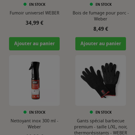
EN STOCK
EN STOCK
Fumoir universel WEBER
Bois de fumage pour porc -
Weber
Prix
34,99 €
Prix
8,49 €
Ajouter au panier
Ajouter au panier
EN STOCK
EN STOCK
Nettoyant inox 300 ml -
Gants spécial barbecue
Weber
premium - taille L/XL, noir,
thermorésistants - WEBER