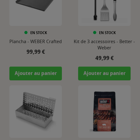
EN STOCK
EN STOCK
Plancha - WEBER Crafted
Kit de 3 accessoires - Better -
Weber
Prix
99,99 €
Prix
49,99 €
Ajouter au panier
Ajouter au panier