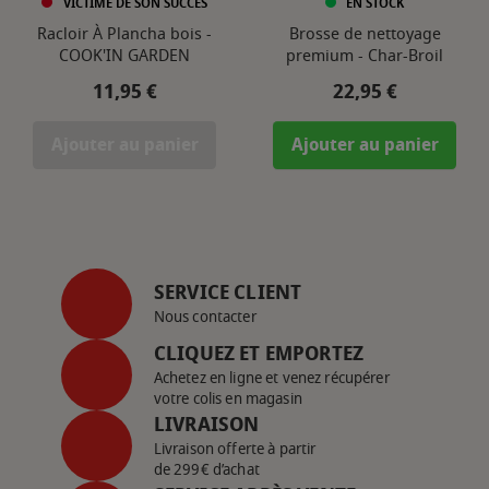
VICTIME DE SON SUCCÈS
EN STOCK
Racloir À Plancha bois -
Brosse de nettoyage
COOK'IN GARDEN
premium - Char-Broil
Prix
Prix
11,95 €
22,95 €
Ajouter au panier
Ajouter au panier
SERVICE CLIENT
Nous contacter
CLIQUEZ ET EMPORTEZ
Achetez en ligne et venez récupérer
votre colis en magasin
LIVRAISON
Livraison offerte à partir
de 299€ d’achat