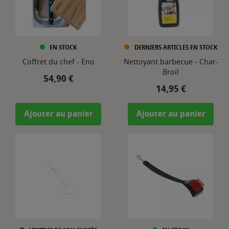
EN STOCK
DERNIERS ARTICLES EN STOCK
Coffret du chef - Eno
Nettoyant barbecue - Char-
Broil
Prix
54,90 €
Prix
14,95 €
Ajouter au panier
Ajouter au panier