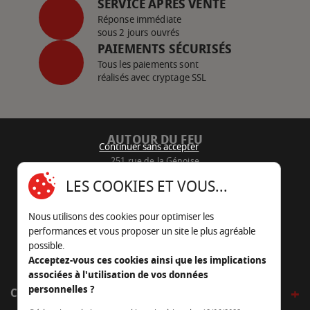
SERVICE APRÈS VENTE
Réponse immédiate
sous 2 jours ouvrés
PAIEMENTS SÉCURISÉS
Tous les paiements sont
réalisés avec cryptage SSL
AUTOUR DU FEU
Continuer sans accepter
251 rue de la Génoise
16430 Champniers - France
LES COOKIES ET VOUS...
05 45 22 98 09
Nous utilisons des cookies pour optimiser les
Nous envoyer un e-mail
performances et vous proposer un site le plus agréable
possible.
Acceptez-vous ces cookies ainsi que les implications
associées à l'utilisation de vos données
personnelles ?
CÔTÉ OUTDOOR