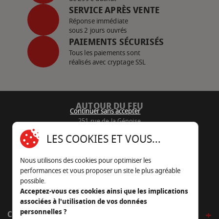
SERVICE APRÈS VENTE
Réponse immédiate
sous 2 jours ouvrés
PAIEMENTS SÉCURISÉS
Tous les paiements sont
réalisés avec cryptage SSL
AUTOUR DU FEU
Continuer sans accepter
251 rue de la Génoise
16430 Champniers - France
LES COOKIES ET VOUS...
05 45 22 98 09
Nous utilisons des cookies pour optimiser les
Nous envoyer un e-mail
performances et vous proposer un site le plus agréable
possible.
Acceptez-vous ces cookies ainsi que les implications
associées à l'utilisation de vos données
personnelles ?
CÔTÉ OUTDOOR