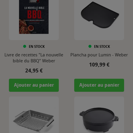
EN STOCK
EN STOCK
Livre de recettes "La nouvelle
Plancha pour Lumin - Weber
bible du BBQ" Weber
Prix
109,99 €
Prix
24,95 €
Ajouter au panier
Ajouter au panier