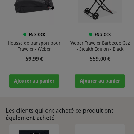
EN STOCK
EN STOCK
Housse de transport pour
Weber Traveler Barbecue Gaz
Traveler - Weber
- Stealth Edition - Black
Prix
Prix
59,99 €
559,00 €
Ajouter au panier
Ajouter au panier
Les clients qui ont acheté ce produit ont
également acheté :