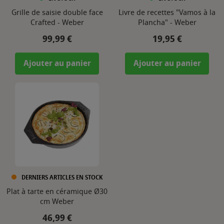
Grille de saisie double face
Livre de recettes "Vamos à la
Crafted - Weber
Plancha" - Weber
Prix
Prix
99,99 €
19,95 €
Ajouter au panier
Ajouter au panier
DERNIERS ARTICLES EN STOCK
Plat à tarte en céramique Ø30
cm Weber
Prix
46,99 €