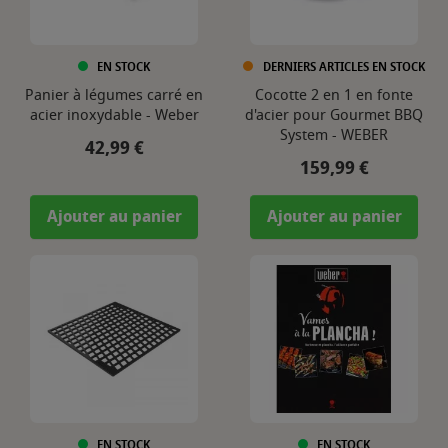
EN STOCK
DERNIERS ARTICLES EN STOCK
Panier à légumes carré en
Cocotte 2 en 1 en fonte
acier inoxydable - Weber
d'acier pour Gourmet BBQ
System - WEBER
Prix
42,99 €
Prix
159,99 €
Ajouter au panier
Ajouter au panier
EN STOCK
EN STOCK