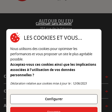
AUTOUR DU FEU
Continuer sans accepter
251 rue de la Génoise
16430 Champniers - France
LES COOKIES ET VOUS...
05 45 22 98 09
Nous utilisons des cookies pour optimiser les
Nous envoyer un e-mail
performances et vous proposer un site le plus agréable
possible.
Acceptez-vous ces cookies ainsi que les implications
associées à l'utilisation de vos données
personnelles ?
CÔTÉ OUTDOOR
Continuer sans accepter
Déclaration relative aux cookies mise à jour le : 12/06/2023
CÔTÉ INDOOR
Configurer
AUTOUR DE LA TABLE