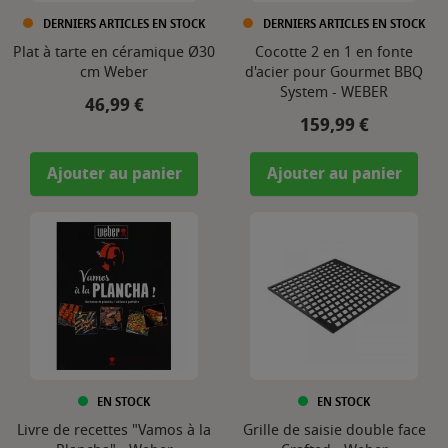
DERNIERS ARTICLES EN STOCK
DERNIERS ARTICLES EN STOCK
Plat à tarte en céramique Ø30
Cocotte 2 en 1 en fonte
cm Weber
d'acier pour Gourmet BBQ
System - WEBER
Prix
46,99 €
Prix
159,99 €
Ajouter au panier
Ajouter au panier
EN STOCK
EN STOCK
Livre de recettes "Vamos à la
Grille de saisie double face