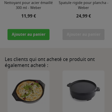
Nettoyant pour acier émaillé
Spatule rigide pour plancha -
300 ml - Weber
Weber
Prix
Prix
11,99 €
24,99 €
Ajouter au panier
Ajouter au panier
Les clients qui ont acheté ce produit ont
également acheté :