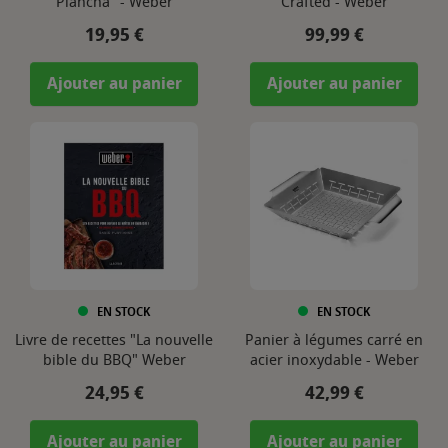
Plancha" - Weber
Crafted - Weber
Prix
Prix
19,95 €
99,99 €
Ajouter au panier
Ajouter au panier
EN STOCK
EN STOCK
Livre de recettes "La nouvelle
Panier à légumes carré en
bible du BBQ" Weber
acier inoxydable - Weber
Prix
Prix
24,95 €
42,99 €
Ajouter au panier
Ajouter au panier