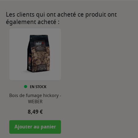
Les clients qui ont acheté ce produit ont
également acheté :
EN STOCK
Bois de fumage hickory -
WEBER
Prix
8,49 €
Ajouter au panier