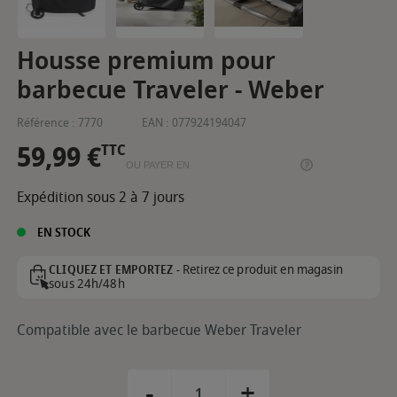
Housse premium pour
barbecue Traveler - Weber
Référence :
7770
EAN :
077924194047
59,99 €
TTC
OU PAYER EN
Expédition sous 2 à 7 jours
EN STOCK
Retirez ce produit en magasin
CLIQUEZ ET EMPORTEZ -
sous 24h/48h
Compatible avec le barbecue Weber Traveler
-
+