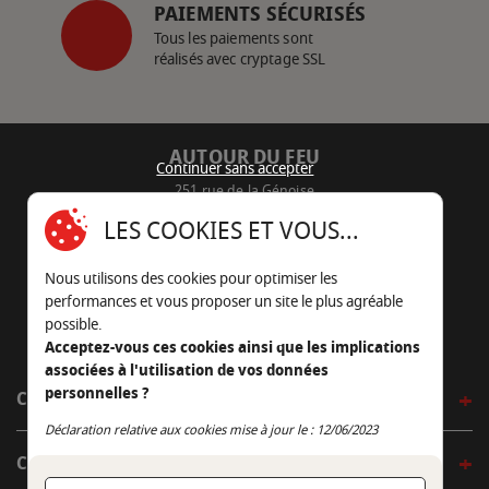
PAIEMENTS SÉCURISÉS
Tous les paiements sont
réalisés avec cryptage SSL
AUTOUR DU FEU
Continuer sans accepter
251 rue de la Génoise
16430 Champniers - France
LES COOKIES ET VOUS...
05 45 22 98 09
Nous utilisons des cookies pour optimiser les
Nous envoyer un e-mail
performances et vous proposer un site le plus agréable
possible.
Acceptez-vous ces cookies ainsi que les implications
associées à l'utilisation de vos données
personnelles ?
CÔTÉ OUTDOOR
Continuer sans accepter
Déclaration relative aux cookies mise à jour le : 12/06/2023
CÔTÉ INDOOR