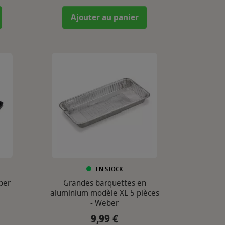
Ajouter au panier
EN STOCK
ber
Grandes barquettes en
aluminium modèle XL 5 pièces
- Weber
9,99 €
Prix