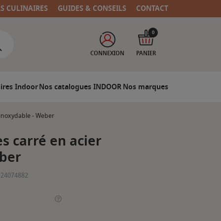
RS CULINAIRES
GUIDES & CONSEILS
CONTACT
0
CONNEXION
PANIER
ires Indoor
Nos catalogues INDOOR
Nos marques
 inoxydable - Weber
s carré en acier
eber
924074882