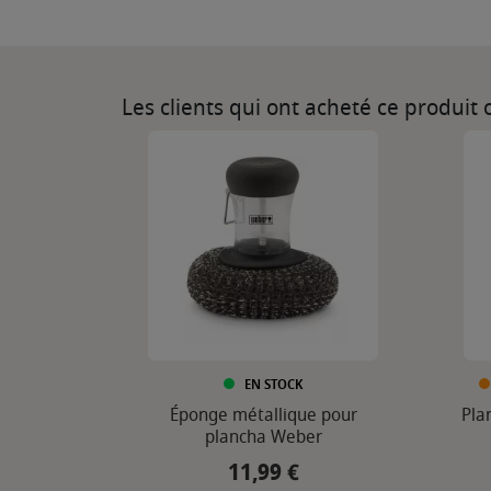
Les clients qui ont acheté ce produit
EN STOCK
Éponge métallique pour
Pla
plancha Weber
11,99 €
Prix