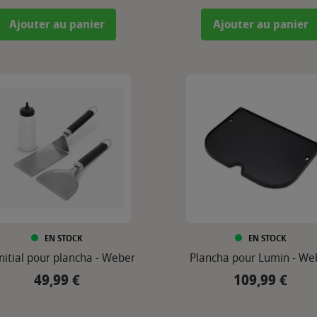
Ajouter au panier
Ajouter au panier
EN STOCK
EN STOCK
Initial pour plancha - Weber
Plancha pour Lumin - We
49,99 €
109,99 €
Prix
Prix