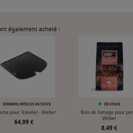
 ont également acheté :
DERNIERS ARTICLES EN STOCK
EN STOCK
ncha pour Traveler - Weber
Bois de fumage pour por
Weber
64,99 €
Prix
8,49 €
Prix