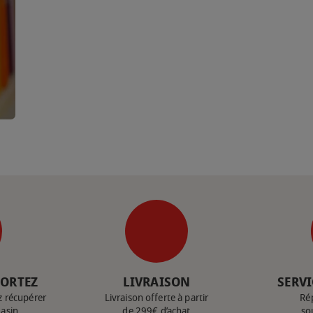
PORTEZ
LIVRAISON
SERVI
z récupérer
Livraison offerte à partir
Ré
gasin
de 299€ d’achat
so