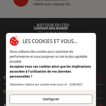
réalisés avec cryptage SSL
AUTOUR DU FEU
Continuer sans accepter
251 rue de la Génoise
16430 Champniers - France
LES COOKIES ET VOUS...
05 45 22 98 09
Nous utilisons des cookies pour optimiser les
Nous envoyer un e-mail
performances et vous proposer un site le plus agréable
possible.
Acceptez-vous ces cookies ainsi que les implications
associées à l'utilisation de vos données
personnelles ?
CÔTÉ OUTDOOR
Continuer sans accepter
Déclaration relative aux cookies mise à jour le : 12/06/2023
CÔTÉ INDOOR
Configurer
AUTOUR DE LA TABLE