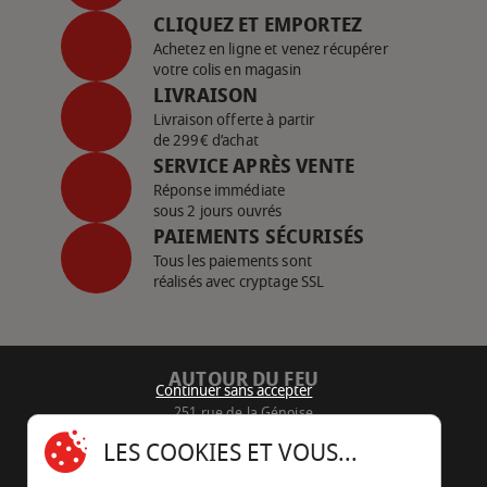
CLIQUEZ ET EMPORTEZ
Achetez en ligne et venez récupérer
votre colis en magasin
LIVRAISON
Livraison offerte à partir
de 299€ d’achat
SERVICE APRÈS VENTE
Réponse immédiate
sous 2 jours ouvrés
PAIEMENTS SÉCURISÉS
Tous les paiements sont
réalisés avec cryptage SSL
AUTOUR DU FEU
Continuer sans accepter
251 rue de la Génoise
16430 Champniers - France
LES COOKIES ET VOUS...
05 45 22 98 09