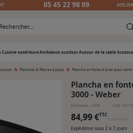
05 45 22 98 09
AT
ATELIE
s
Cuisine extérieure
Ambiance outdoor
Autour de la table
Accesso
rbecues
Planchas & Pierres à pizza
Plancha en fonte d'acier pour série
Plancha en font
3000 - Weber
Référence :
6506
EAN :
0077
84,99 €
TTC
OU PAYER EN
Expédition sous 2 à 7 jours