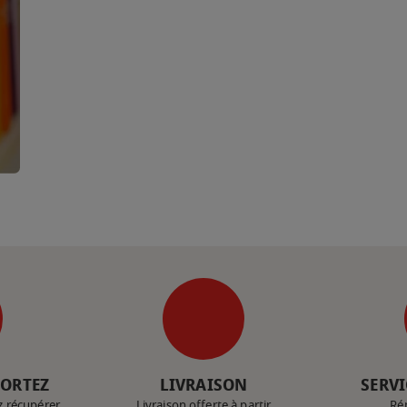
PORTEZ
LIVRAISON
SERVI
z récupérer
Livraison offerte à partir
Ré