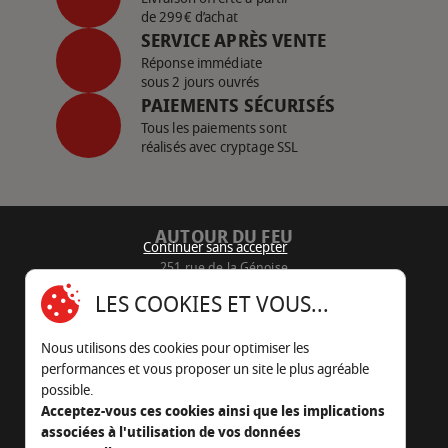
de 299€ d’achat
SERVICE APRÈS VENTE
Réponse immédiate
sous 2 jours ouvrés
PAIEMENTS SÉCURISÉS
Tous les paiements sont
réalisés avec cryptage SSL
AUTOUR DU FEU
Continuer sans accepter
251 rue de la Génoise
16430 Champniers - France
LES COOKIES ET VOUS...
05 45 22 98 09
Nous utilisons des cookies pour optimiser les
Nous envoyer un e-mail
performances et vous proposer un site le plus agréable
possible.
Acceptez-vous ces cookies ainsi que les implications
associées à l'utilisation de vos données