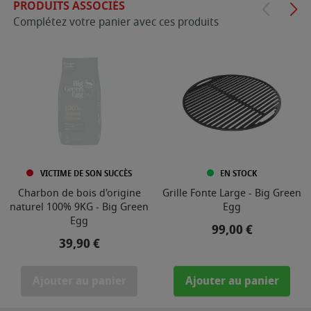
PRODUITS ASSOCIÉS
Complétez votre panier avec ces produits
VICTIME DE SON SUCCÈS
EN STOCK
Charbon de bois d'origine
Grille Fonte Large - Big Green
naturel 100% 9KG - Big Green
Egg
Egg
Prix
99,00 €
Prix
39,90 €
Ajouter au panier
Ajouter au panier