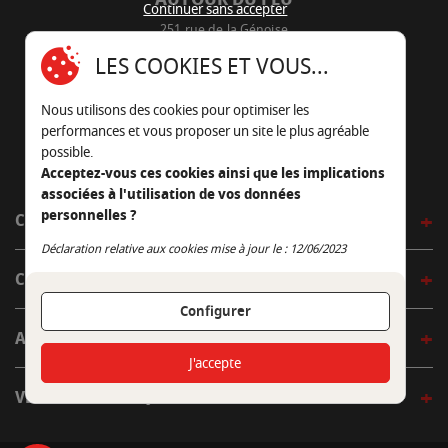
Continuer sans accepter
251 rue de la Génoise
16430 Champniers - France
LES COOKIES ET VOUS...
05 45 22 98 09
Nous utilisons des cookies pour optimiser les
Nous envoyer un e-mail
performances et vous proposer un site le plus agréable
possible.
Acceptez-vous ces cookies ainsi que les implications
associées à l'utilisation de vos données
personnelles ?
CÔTÉ OUTDOOR
Continuer sans accepter
Déclaration relative aux cookies mise à jour le : 12/06/2023
CÔTÉ INDOOR
Configurer
AUTOUR DE LA TABLE
J'accepte
VENIR EN BOUTIQUE