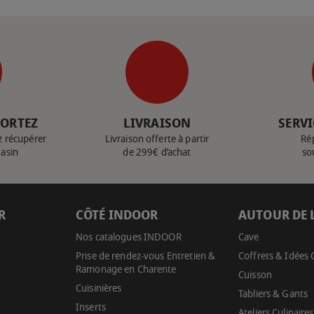
PORTEZ
LIVRAISON
SERVI
z récupérer
Livraison offerte à partir
Ré
gasin
de 299€ d’achat
so
R
CÔTÉ INDOOR
AUTOUR DE 
Nos catalogues INDOOR
Cave
Prise de rendez-vous Entretien &
Coffrets & Idées
Ramonage en Charente
Cuisson
Cuisinières
Tabliers & Gants
Inserts
Ateliers Culinaires