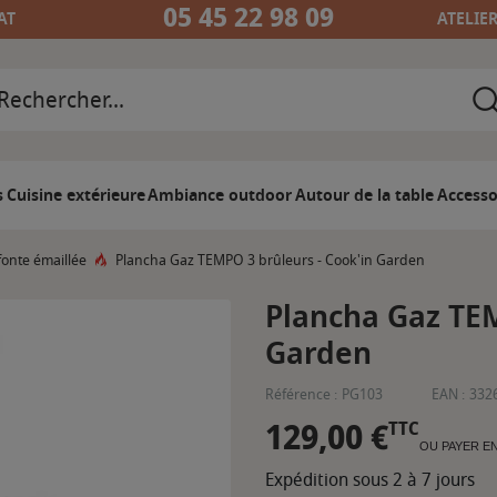
05 45 22 98 09
AT
ATELIE
s
Cuisine extérieure
Ambiance outdoor
Autour de la table
Accesso
fonte émaillée
Plancha Gaz TEMPO 3 brûleurs - Cook'in Garden
Plancha Gaz TEM
Garden
Référence :
PG103
EAN :
332
129,00 €
TTC
OU PAYER E
Expédition sous 2 à 7 jours