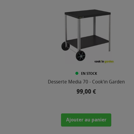
EN STOCK
Desserte Media 70 - Cook'in Garden
99,00 €
Prix
Ajouter au panier