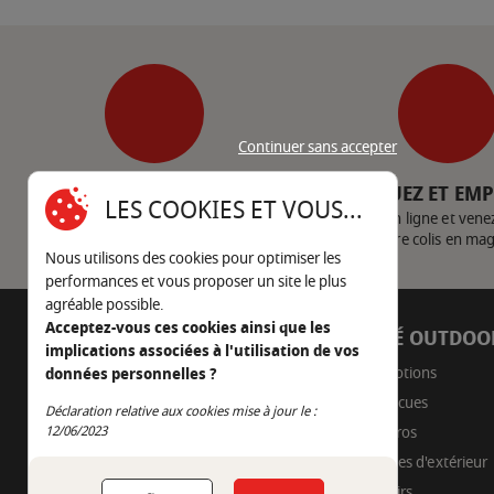
Continuer sans accepter
SERVICE CLIENT
CLIQUEZ ET EM
LES COOKIES ET VOUS...
Nous contacter
Achetez en ligne et vene
votre colis en ma
Nous utilisons des cookies pour optimiser les
performances et vous proposer un site le plus
agréable possible.
Acceptez-vous ces cookies ainsi que les
AUTOUR DU FEU
CÔTÉ OUTDOO
implications associées à l'utilisation de vos
05 45 22 98 09
Promotions
données personnelles ?
Barbecues
Nous envoyer un e-mail
Déclaration relative aux cookies mise à jour le :
Continuer sans accepter
Braseros
12/06/2023
Cuisines d'extérieur
Fumoirs