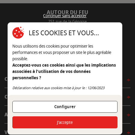
AUTOUR DU FEU
Continuer sans accepter
251 rue de la Génoise
16430 Champniers - France
LES COOKIES ET VOUS...
05 45 22 98 09
Nous utilisons des cookies pour optimiser les
Nous envoyer un e-mail
performances et vous proposer un site le plus agréable
possible.
Acceptez-vous ces cookies ainsi que les implications
associées à l'utilisation de vos données
personnelles ?
CÔTÉ OUTDOOR
Continuer sans accepter
Déclaration relative aux cookies mise à jour le : 12/06/2023
CÔTÉ INDOOR
Configurer
AUTOUR DE LA TABLE
J'accepte
VENIR EN BOUTIQUE