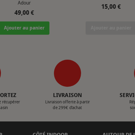
Adour
15,00 €
Prix
49,00 €
Prix
Ajouter au panier
Ajouter au panier
PORTEZ
LIVRAISON
SERVI
z récupérer
Livraison offerte à partir
Ré
gasin
de 299€ d’achat
so
R
CÔTÉ INDOOR
AUTOUR DE 