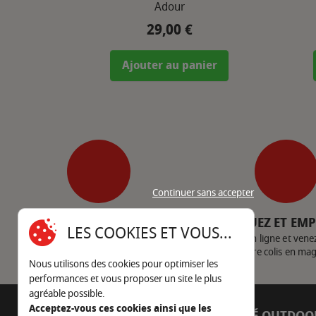
Adour
29,00 €
Prix
Ajouter au panier
Continuer sans accepter
SERVICE CLIENT
CLIQUEZ ET EM
LES COOKIES ET VOUS...
Nous contacter
Achetez en ligne et vene
votre colis en ma
Nous utilisons des cookies pour optimiser les
performances et vous proposer un site le plus
agréable possible.
Acceptez-vous ces cookies ainsi que les
AUTOUR DU FEU
CÔTÉ OUTDOO