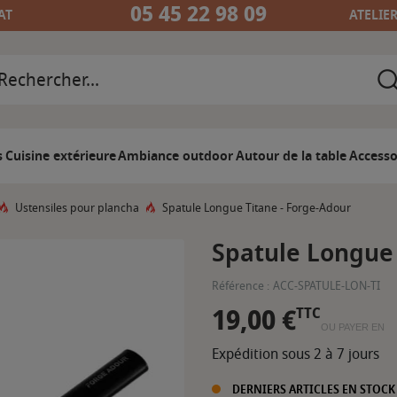
05 45 22 98 09
AT
ATELIE
s
Cuisine extérieure
Ambiance outdoor
Autour de la table
Accesso
Ustensiles pour plancha
Spatule Longue Titane - Forge-Adour
Spatule Longue 
Référence :
ACC-SPATULE-LON-TI
19,00 €
TTC
OU PAYER EN
Expédition sous 2 à 7 jours
DERNIERS ARTICLES EN STOCK