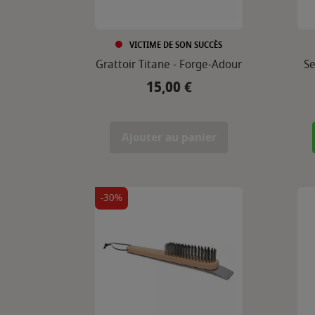
VICTIME DE SON SUCCÈS
Grattoir Titane - Forge-Adour
Se
15,00 €
Prix
Ajouter au panier
-30%