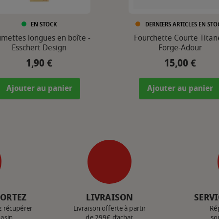
EN STOCK
DERNIERS ARTICLES EN STO
umettes longues en boîte -
Fourchette Courte Titane
Esschert Design
Forge-Adour
1,90 €
15,00 €
Prix
Prix
Ajouter au panier
Ajouter au panier
PORTEZ
LIVRAISON
SERVI
z récupérer
Livraison offerte à partir
Ré
gasin
de 299€ d’achat
so