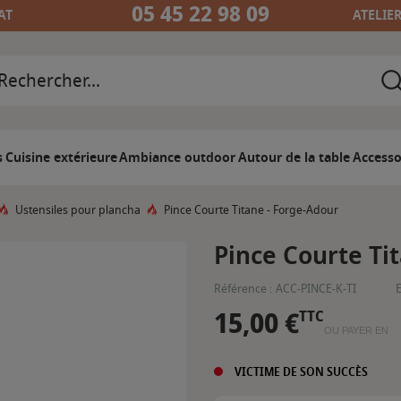
05 45 22 98 09
AT
ATELIE
s
Cuisine extérieure
Ambiance outdoor
Autour de la table
Accesso
Ustensiles pour plancha
Pince Courte Titane - Forge-Adour
Pince Courte Ti
Référence :
ACC-PINCE-K-TI
E
15,00 €
TTC
OU PAYER EN
VICTIME DE SON SUCCÈS