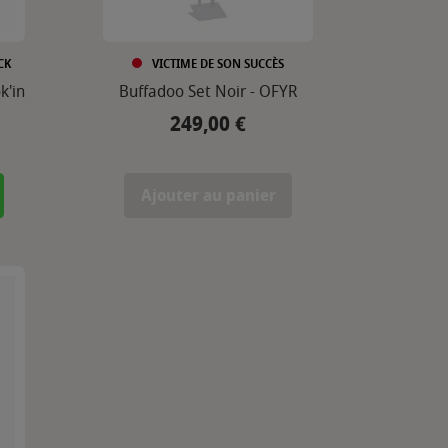
CK
VICTIME DE SON SUCCÈS
k'in
Buffadoo Set Noir - OFYR
249,00 €
Prix
Ajouter au panier