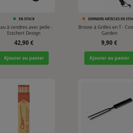
EN STOCK
DERNIERS ARTICLES EN STO
au à cendres avec pelle -
Brosse à Grilles en T - Coo
Esschert Design
Garden
42,90 €
9,90 €
Prix
Prix
Ajouter au panier
Ajouter au panier