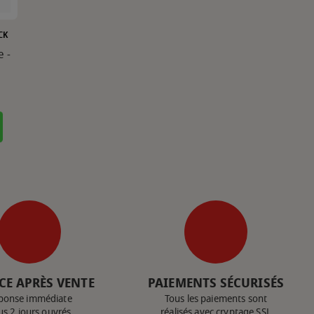
CK
 -
CE APRÈS VENTE
PAIEMENTS SÉCURISÉS
ponse immédiate
Tous les paiements sont
us 2 jours ouvrés
réalisés avec cryptage SSL