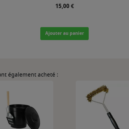
15,00 €
Prix
Ajouter au panier
 ont également acheté :