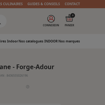
RS CULINAIRES
GUIDES & CONSEILS
CONTACT
0
CONNEXION
PANIER
ires Indoor
Nos catalogues INDOOR
Nos marques
tane - Forge-Adour
AN :
8436555026196