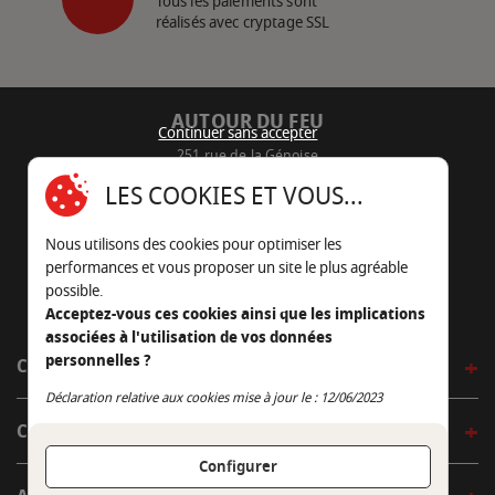
Tous les paiements sont
réalisés avec cryptage SSL
AUTOUR DU FEU
Continuer sans accepter
251 rue de la Génoise
16430 Champniers - France
LES COOKIES ET VOUS...
05 45 22 98 09
Nous utilisons des cookies pour optimiser les
Nous envoyer un e-mail
performances et vous proposer un site le plus agréable
possible.
Acceptez-vous ces cookies ainsi que les implications
associées à l'utilisation de vos données
personnelles ?
CÔTÉ OUTDOOR
Continuer sans accepter
Déclaration relative aux cookies mise à jour le : 12/06/2023
CÔTÉ INDOOR
Configurer