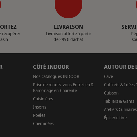
PORTEZ
LIVRAISON
SERVI
z récupérer
Livraison offerte à partir
Ré
gasin
de 299€ d’achat
so
R
CÔTÉ INDOOR
AUTOUR DE 
Nos catalogues INDOOR
Cave
Prise de rendez-vous Entretien &
Coffrets & Idées
Ramonage en Charente
Cuisson
Cuisinières
Tabliers & Gants
Inserts
Ateliers Culinaires
Poêles
Épicerie fine
Cheminées