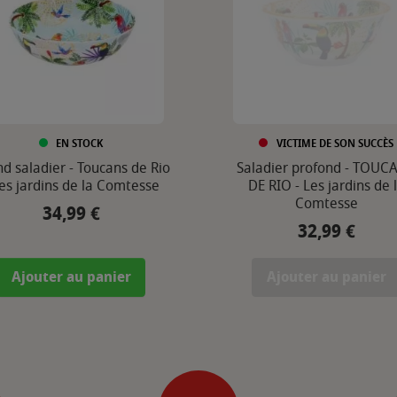
EN STOCK
VICTIME DE SON SUCCÈS
d saladier - Toucans de Rio
Saladier profond - TOUC
Les jardins de la Comtesse
DE RIO - Les jardins de 
Comtesse
34,99 €
Prix
32,99 €
Prix
Ajouter au panier
Ajouter au panier