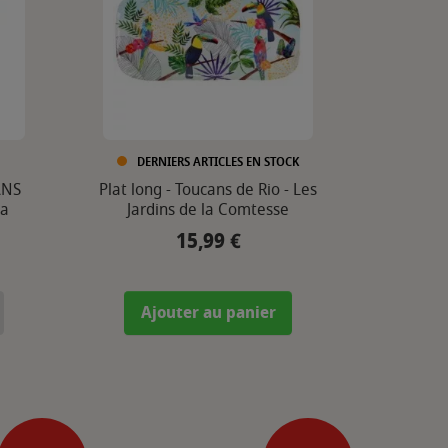
DERNIERS ARTICLES EN STOCK
ANS
Plat long - Toucans de Rio - Les
la
Jardins de la Comtesse
15,99 €
Prix
Ajouter au panier