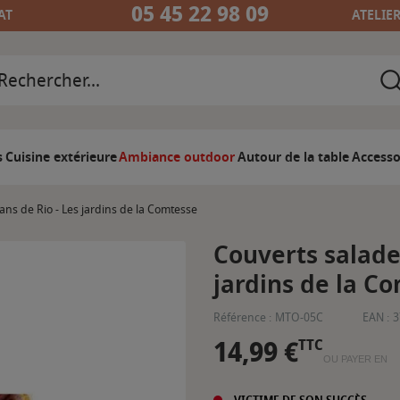
05 45 22 98 09
AT
ATELIE
s
Cuisine extérieure
Ambiance outdoor
Autour de la table
Accesso
ans de Rio - Les jardins de la Comtesse
Couverts salade 
jardins de la C
Référence :
MTO-05C
EAN :
3
14,99 €
TTC
OU PAYER EN