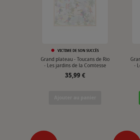
VICTIME DE SON SUCCÈS
Grand plateau - Toucans de Rio
Gran
- Les jardins de la Comtesse
- 
35,99 €
Prix
Ajouter au panier