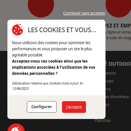
Continuer sans accepter
SERVICE CLIENT
CLIQUEZ ET EM
LES COOKIES ET VOUS...
Nous contacter
Achetez en ligne et vene
votre colis en ma
Nous utilisons des cookies pour optimiser les
performances et vous proposer un site le plus
agréable possible.
Acceptez-vous ces cookies ainsi que les
AUTOUR DU FEU
CÔTÉ OUTDOO
implications associées à l'utilisation de vos
05 45 22 98 09
Promotions
données personnelles ?
Barbecues
Nous envoyer un e-mail
Déclaration relative aux cookies mise à jour le :
Continuer sans accepter
Braseros
12/06/2023
Cuisines d'extérieur
Fumoirs
Configurer
J'accepte
Pizza
Planchas