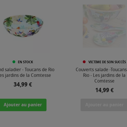
EN STOCK
VICTIME DE SON SUCCÈS
d saladier - Toucans de Rio
Couverts salade -Toucans
Les jardins de la Comtesse
Rio - Les jardins de la
Comtesse
34,99 €
Prix
14,99 €
Prix
Ajouter au panier
Ajouter au panier