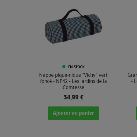
EN STOCK
Nappe pique-nique "Vichy" vert
Gran
foncé - NP42 - Les jardins de la
- 
Comtesse
34,99 €
Prix
Ajouter au panier