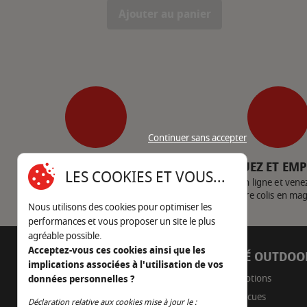
Ajouter au panier
Continuer sans accepter
SERVICE CLIENT
CLIQUEZ ET EM
LES COOKIES ET VOUS...
Nous contacter
Achetez en ligne et vene
votre colis en ma
Nous utilisons des cookies pour optimiser les
performances et vous proposer un site le plus
agréable possible.
Acceptez-vous ces cookies ainsi que les
AUTOUR DU FEU
CÔTÉ OUTDOO
implications associées à l'utilisation de vos
05 45 22 98 09
Promotions
données personnelles ?
Barbecues
Nous envoyer un e-mail
Déclaration relative aux cookies mise à jour le :