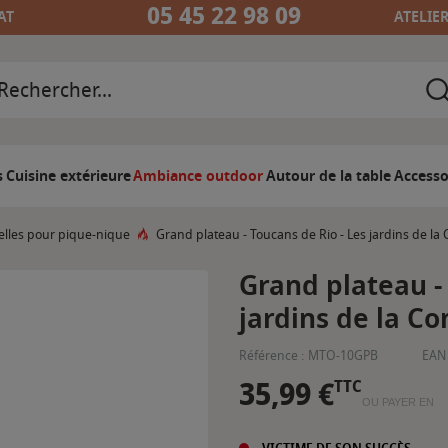
05 45 22 98 09
AT
ATELIE
s
Cuisine extérieure
Ambiance outdoor
Autour de la table
Accesso
elles pour pique-nique
Grand plateau - Toucans de Rio - Les jardins de la
Grand plateau - 
jardins de la C
Référence :
MTO-10GPB
EAN 
35,99 €
TTC
OU PAYER EN