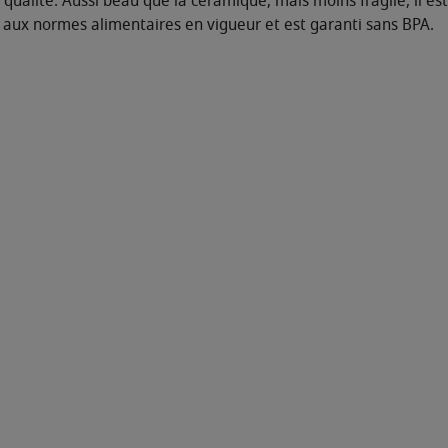
alité. Aussi beau que la céramique, mais moins fragile, il est a
t aux normes alimentaires en vigueur et est garanti sans BPA.
)