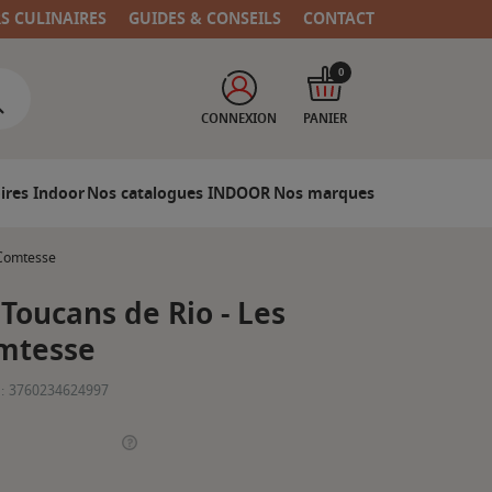
RS CULINAIRES
GUIDES & CONSEILS
CONTACT
0
CONNEXION
PANIER
ires Indoor
Nos catalogues INDOOR
Nos marques
 Comtesse
Toucans de Rio - Les
omtesse
:
3760234624997