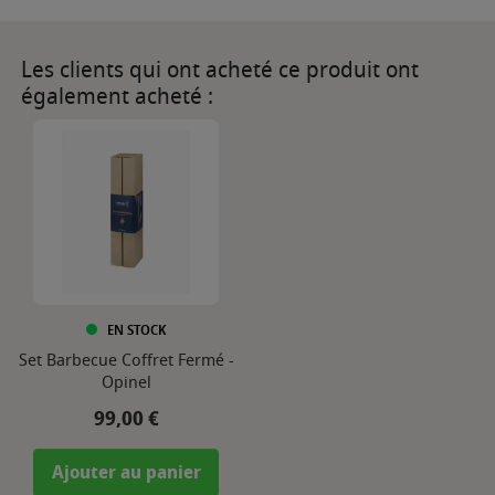
Les clients qui ont acheté ce produit ont
également acheté :
EN STOCK
Set Barbecue Coffret Fermé -
Opinel
Prix
99,00 €
Ajouter au panier