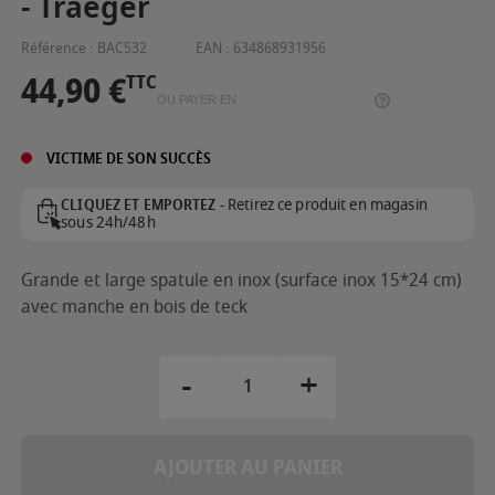
- Traeger
Référence :
BAC532
EAN :
634868931956
44,90 €
TTC
OU PAYER EN
VICTIME DE SON SUCCÈS
Retirez ce produit en magasin
CLIQUEZ ET EMPORTEZ -
sous 24h/48h
Grande et large spatule en inox (surface inox 15*24 cm)
avec manche en bois de teck
-
+
AJOUTER AU PANIER