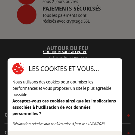
sous 2 jours ouvrés
PAIEMENTS SÉCURISÉS
Tous les paiements sont
réalisés avec cryptage SSL
AUTOUR DU FEU
Continuer sans accepter
251 rue de la Génoise
16430 Champniers - France
LES COOKIES ET VOUS...
05 45 22 98 09
Nous utilisons des cookies pour optimiser les
Nous envoyer un e-mail
performances et vous proposer un site le plus agréable
possible.
Acceptez-vous ces cookies ainsi que les implications
associées à l'utilisation de vos données
personnelles ?
CÔTÉ OUTDOOR
Continuer sans accepter
Déclaration relative aux cookies mise à jour le : 12/06/2023
CÔTÉ INDOOR