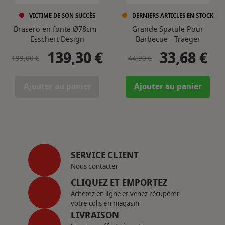
VICTIME DE SON SUCCÈS
DERNIERS ARTICLES EN STOCK
Brasero en fonte Ø78cm -
Grande Spatule Pour
Esschert Design
Barbecue - Traeger
139,30 €
33,68 €
Prix de base
Prix
Prix de base
Prix
199,00 €
44,90 €
Ajouter au panier
Ajouter au panier
SERVICE CLIENT
Nous contacter
CLIQUEZ ET EMPORTEZ
Achetez en ligne et venez récupérer
votre colis en magasin
LIVRAISON