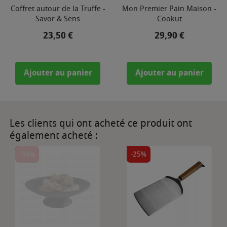
Coffret autour de la Truffe -
Mon Premier Pain Maison -
Savor & Sens
Cookut
Prix
Prix
23,50 €
29,90 €
Ajouter au panier
Ajouter au panier
Les clients qui ont acheté ce produit ont
également acheté :
-30%
-25%