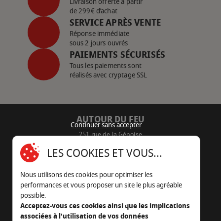
Livraison offerte à partir
de 299€ d’achat
SERVICE APRÈS VENTE
Réponse immédiate
sous 2 jours ouvrés
PAIEMENTS SÉCURISÉS
Tous les paiements sont
réalisés avec cryptage SSL
AUTOUR DU FEU
Continuer sans accepter
251 rue de la Génoise
16430 Champniers - France
LES COOKIES ET VOUS...
05 45 22 98 09
Nous utilisons des cookies pour optimiser les
Nous envoyer un e-mail
performances et vous proposer un site le plus agréable
possible.
Acceptez-vous ces cookies ainsi que les implications
associées à l'utilisation de vos données