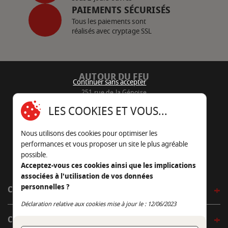
PAIEMENTS SÉCURISÉS
Tous les paiements sont
réalisés avec cryptage SSL
AUTOUR DU FEU
Continuer sans accepter
251 rue de la Génoise
16430 Champniers - France
LES COOKIES ET VOUS...
05 45 22 98 09
Nous utilisons des cookies pour optimiser les
Nous envoyer un e-mail
performances et vous proposer un site le plus agréable
possible.
Acceptez-vous ces cookies ainsi que les implications
associées à l'utilisation de vos données
personnelles ?
CÔTÉ OUTDOOR
Continuer sans accepter
Déclaration relative aux cookies mise à jour le : 12/06/2023
CÔTÉ INDOOR