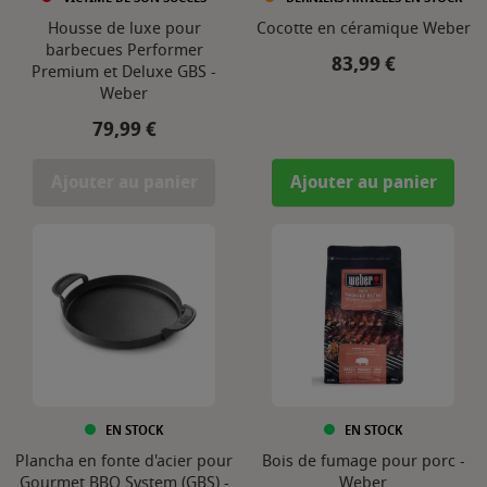
Housse de luxe pour
Cocotte en céramique Weber
barbecues Performer
Prix
83,99 €
Premium et Deluxe GBS -
Weber
Prix
79,99 €
Ajouter au panier
Ajouter au panier
EN STOCK
EN STOCK
Plancha en fonte d'acier pour
Bois de fumage pour porc -
Gourmet BBQ System (GBS) -
Weber