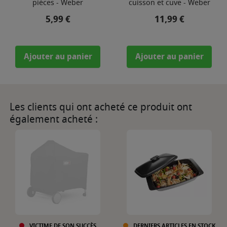
pièces - Weber
cuisson et cuve - Weber
Prix
Prix
5,99 €
11,99 €
Ajouter au panier
Ajouter au panier
Les clients qui ont acheté ce produit ont
également acheté :
VICTIME DE SON SUCCÈS
DERNIERS ARTICLES EN STOCK