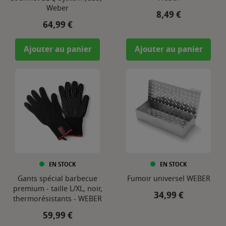
Weber
Prix
8,49 €
Prix
64,99 €
Ajouter au panier
Ajouter au panier
EN STOCK
EN STOCK
Gants spécial barbecue
Fumoir universel WEBER
premium - taille L/XL, noir,
Prix
34,99 €
thermorésistants - WEBER
Prix
59,99 €