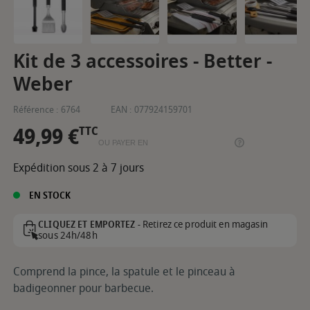
Kit de 3 accessoires - Better -
Weber
Référence :
6764
EAN :
077924159701
49,99 €
TTC
OU PAYER EN
Expédition sous 2 à 7 jours
EN STOCK
Retirez ce produit en magasin
CLIQUEZ ET EMPORTEZ -
sous 24h/48h
Comprend la pince, la spatule et le pinceau à
badigeonner pour barbecue.