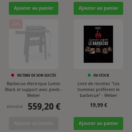
Ajouter au panier
Ajouter au panier
-20%
VICTIME DE SON SUCCÈS
EN STOCK
Barbecue électrique Lumin
Livre de recettes "Les
Black et support avec pieds -
hommes préfèrent le
Weber
barbecue" - Weber
559,20 €
Prix de base
Prix
Prix
19,99 €
699,00 €
Ajouter au panier
Ajouter au panier