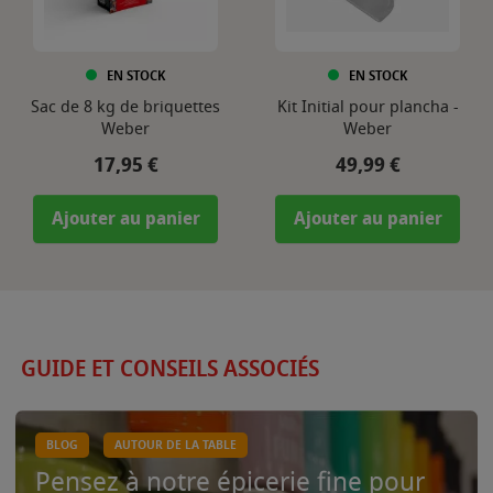
EN STOCK
EN STOCK
Sac de 8 kg de briquettes
Kit Initial pour plancha -
Weber
Weber
Prix
Prix
17,95 €
49,99 €
Ajouter au panier
Ajouter au panier
GUIDE ET CONSEILS ASSOCIÉS
BLOG
AUTOUR DE LA TABLE
Pensez à notre épicerie fine pour