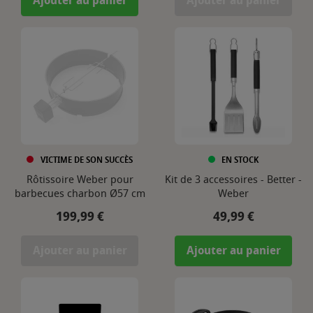
Ajouter au panier
Ajouter au panier
VICTIME DE SON SUCCÈS
EN STOCK
Rôtissoire Weber pour
Kit de 3 accessoires - Better -
barbecues charbon Ø57 cm
Weber
Prix
Prix
199,99 €
49,99 €
Ajouter au panier
Ajouter au panier