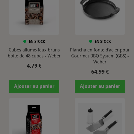
EN STOCK
EN STOCK
Cubes allume-feux bruns
Plancha en fonte d'acier pour
boite de 48 cubes - Weber
Gourmet BBQ System (GBS) -
Weber
Prix
4,79 €
Prix
64,99 €
Ajouter au panier
Ajouter au panier