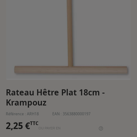
Rateau Hêtre Plat 18cm -
Krampouz
Référence :
ARH18
EAN :
3563880000197
2,25 €
TTC
OU PAYER EN