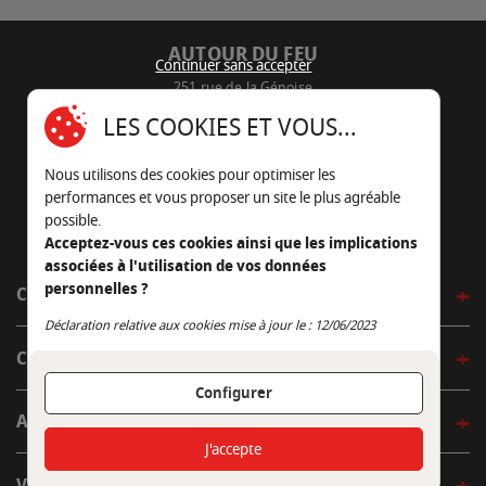
AUTOUR DU FEU
Continuer sans accepter
251 rue de la Génoise
16430 Champniers - France
LES COOKIES ET VOUS...
05 45 22 98 09
Nous utilisons des cookies pour optimiser les
Nous envoyer un e-mail
performances et vous proposer un site le plus agréable
possible.
Acceptez-vous ces cookies ainsi que les implications
associées à l'utilisation de vos données
personnelles ?
CÔTÉ OUTDOOR
Continuer sans accepter
Déclaration relative aux cookies mise à jour le : 12/06/2023
CÔTÉ INDOOR
Configurer
AUTOUR DE LA TABLE
J'accepte