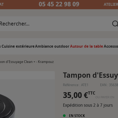
05 45 22 98 09
AT
ATELIE
s
Cuisine extérieure
Ambiance outdoor
Autour de la table
Accesso
on d'Essuyage Clean + - Krampouz
Tampon d'Essuy
Référence :
ATE1
EAN :
3563
35,00 €
TTC
OU PAYER EN
Expédition sous 2 à 7 jours
EN STOCK