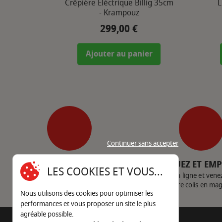
Crêpière Eléctrique Billig 35cm
L
- Krampouz
299,00 €
Prix
Ajouter au panier
Continuer sans accepter
SERVICE CLIENT
CLIQUEZ ET EM
LES COOKIES ET VOUS...
Nous contacter
Achetez en ligne et vene
votre colis en ma
Nous utilisons des cookies pour optimiser les
performances et vous proposer un site le plus
agréable possible.