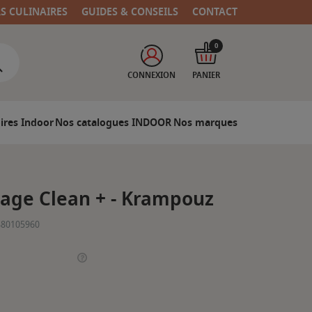
RS CULINAIRES
GUIDES & CONSEILS
CONTACT
0
CONNEXION
PANIER
ires Indoor
Nos catalogues INDOOR
Nos marques
age Clean + - Krampouz
880105960