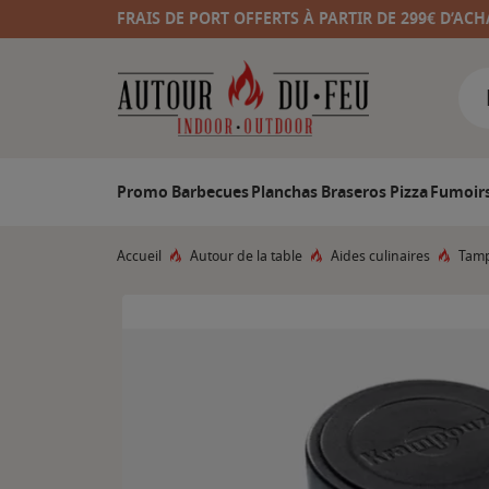
FRAIS DE PORT OFFERTS À PARTIR DE 299€ D’ACH
Promo
Barbecues
Planchas
Braseros
Pizza
Fumoir
Accueil
Autour de la table
Aides culinaires
Tamp