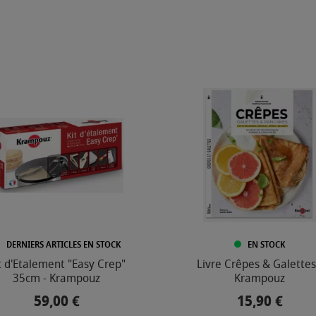
DERNIERS ARTICLES EN STOCK
EN STOCK
t d'Etalement "Easy Crep"
Livre Crêpes & Galettes
35cm - Krampouz
Krampouz
59,00 €
15,90 €
Prix
Prix