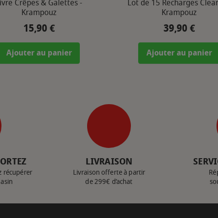
ivre Crêpes & Galettes -
Lot de 15 Recharges Clean
Krampouz
Krampouz
15,90 €
39,90 €
Prix
Prix
Ajouter au panier
Ajouter au panier
PORTEZ
LIVRAISON
SERVI
z récupérer
Livraison offerte à partir
Ré
gasin
de 299€ d’achat
so