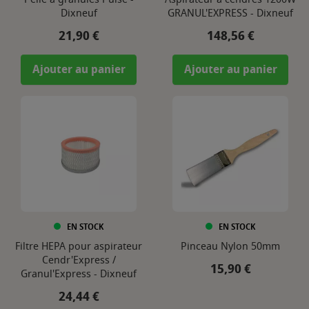
Dixneuf
GRANUL'EXPRESS - Dixneuf
Prix
Prix
21,90 €
148,56 €
Ajouter au panier
Ajouter au panier
EN STOCK
EN STOCK
Filtre HEPA pour aspirateur
Pinceau Nylon 50mm
Cendr'Express /
Prix
15,90 €
Granul'Express - Dixneuf
Prix
24,44 €