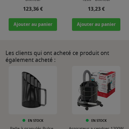
Prix
Prix
123,36 €
13,23 €
Ajouter au panier
Ajouter au panier
Les clients qui ont acheté ce produit ont
également acheté :
EN STOCK
EN STOCK
Pelle à granulés Pulse -
Aspirateur a cendres 1200W