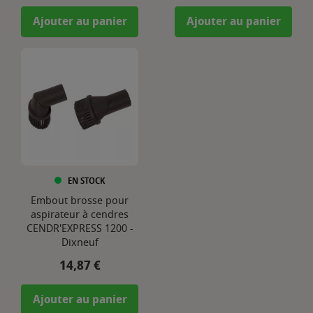
Ajouter au panier
Ajouter au panier
EN STOCK
Embout brosse pour
aspirateur à cendres
CENDR'EXPRESS 1200 -
Dixneuf
Prix
14,87 €
Ajouter au panier