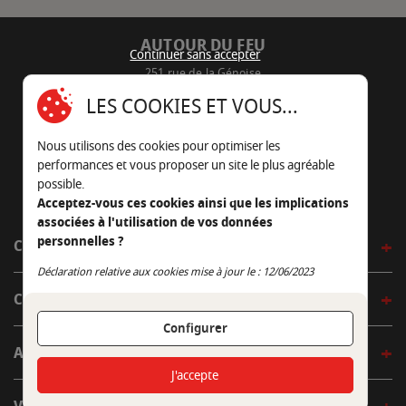
AUTOUR DU FEU
Continuer sans accepter
251 rue de la Génoise
16430 Champniers - France
LES COOKIES ET VOUS...
05 45 22 98 09
Nous utilisons des cookies pour optimiser les
Nous envoyer un e-mail
performances et vous proposer un site le plus agréable
possible.
Acceptez-vous ces cookies ainsi que les implications
associées à l'utilisation de vos données
personnelles ?
CÔTÉ OUTDOOR
Continuer sans accepter
Déclaration relative aux cookies mise à jour le : 12/06/2023
CÔTÉ INDOOR
Configurer
AUTOUR DE LA TABLE
J'accepte