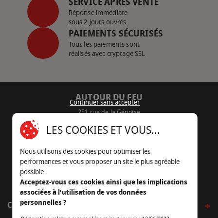
SERVICE APRÈS VENTE
Réponse immédiate
sous 2 jours ouvrés
PAIEMENTS SÉCURISÉS
Tous les paiements sont
réalisés avec cryptage SSL
AUTOUR DU FEU
Continuer sans accepter
251 rue de la Génoise
16430 Champniers - France
LES COOKIES ET VOUS...
05 45 22 98 09
Nous utilisons des cookies pour optimiser les
Nous envoyer un e-mail
performances et vous proposer un site le plus agréable
possible.
Acceptez-vous ces cookies ainsi que les implications
associées à l'utilisation de vos données
personnelles ?
CÔTÉ OUTDOOR