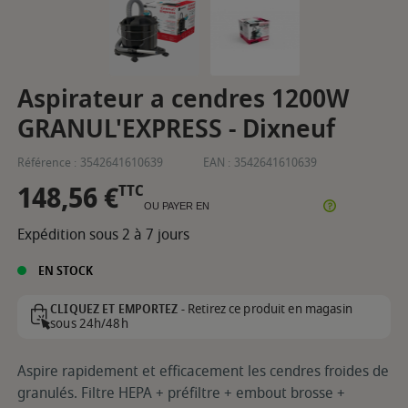
Aspirateur a cendres 1200W
GRANUL'EXPRESS - Dixneuf
Référence :
3542641610639
EAN :
3542641610639
148,56 €
TTC
OU PAYER EN
Expédition sous 2 à 7 jours
EN STOCK
Retirez ce produit en magasin
CLIQUEZ ET EMPORTEZ -
sous 24h/48h
Aspire rapidement et efficacement les cendres froides de
granulés. Filtre HEPA + préfiltre + embout brosse +