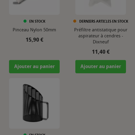
EN STOCK
DERNIERS ARTICLES EN STOCK
Pinceau Nylon 50mm
Préfiltre antistatique pour
aspirateur à cendres -
Prix
15,90 €
Dixneuf
Prix
11,40 €
Ajouter au panier
Ajouter au panier