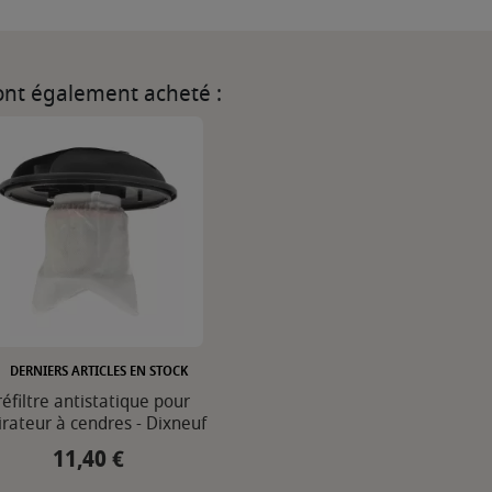
 ont également acheté :
DERNIERS ARTICLES EN STOCK
réfiltre antistatique pour
irateur à cendres - Dixneuf
11,40 €
Prix