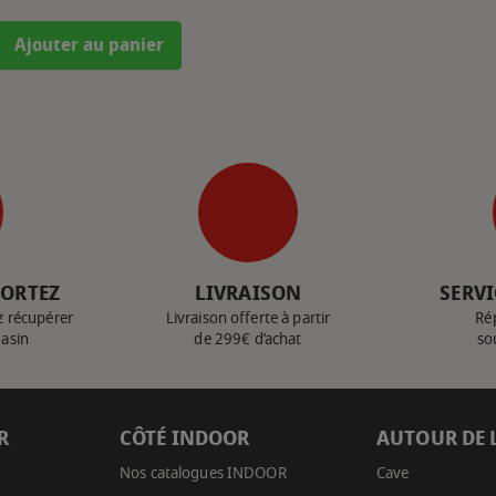
Ajouter au panier
PORTEZ
LIVRAISON
SERVI
z récupérer
Livraison offerte à partir
Ré
gasin
de 299€ d’achat
so
R
CÔTÉ INDOOR
AUTOUR DE 
Nos catalogues INDOOR
Cave