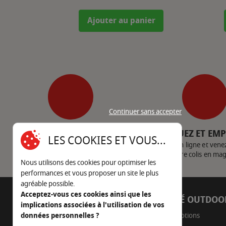
Ajouter au panier
Continuer sans accepter
SERVICE CLIENT
CLIQUEZ ET EM
LES COOKIES ET VOUS...
Nous contacter
Achetez en ligne et vene
votre colis en ma
Nous utilisons des cookies pour optimiser les
performances et vous proposer un site le plus
agréable possible.
Acceptez-vous ces cookies ainsi que les
AUTOUR DU FEU
CÔTÉ OUTDOO
implications associées à l'utilisation de vos
05 45 22 98 09
Promotions
données personnelles ?