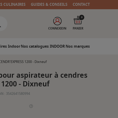
RS CULINAIRES
GUIDES & CONSEILS
CONTACT
0
CONNEXION
PANIER
ires Indoor
Nos catalogues INDOOR
Nos marques
 CENDR'EXPRESS 1200 - Dixneuf
our aspirateur à cendres
1200 - Dixneuf
AN :
3542641580994