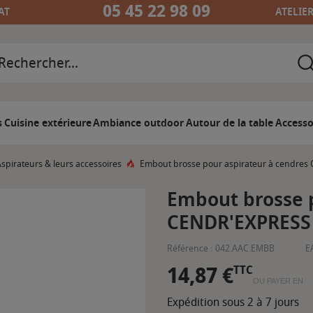
05 45 22 98 09
AT
ATELIE
s
Cuisine extérieure
Ambiance outdoor
Autour de la table
Accesso
spirateurs & leurs accessoires
Embout brosse pour aspirateur à cendres
Embout brosse p
CENDR'EXPRESS 
Référence :
042.AAC.EMBB
E
14,87 €
TTC
OU PAYER EN
Expédition sous 2 à 7 jours