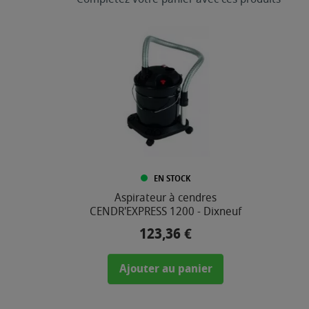
EN STOCK
Aspirateur à cendres
CENDR'EXPRESS 1200 - Dixneuf
123,36 €
Prix
Ajouter au panier