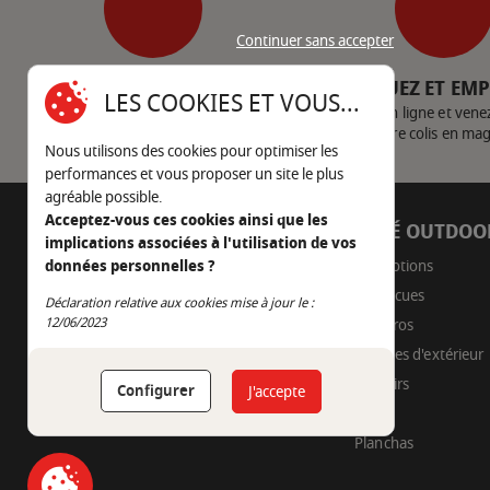
Continuer sans accepter
SERVICE CLIENT
CLIQUEZ ET EM
LES COOKIES ET VOUS...
Nous contacter
Achetez en ligne et vene
votre colis en ma
Nous utilisons des cookies pour optimiser les
performances et vous proposer un site le plus
agréable possible.
Acceptez-vous ces cookies ainsi que les
AUTOUR DU FEU
CÔTÉ OUTDOO
implications associées à l'utilisation de vos
05 45 22 98 09
Promotions
données personnelles ?
Barbecues
Déclaration relative aux cookies mise à jour le :
Nous envoyer un e-mail
Continuer sans accepter
12/06/2023
Braseros
Cuisines d'extérieur
Fumoirs
Configurer
J'accepte
Pizza
Planchas