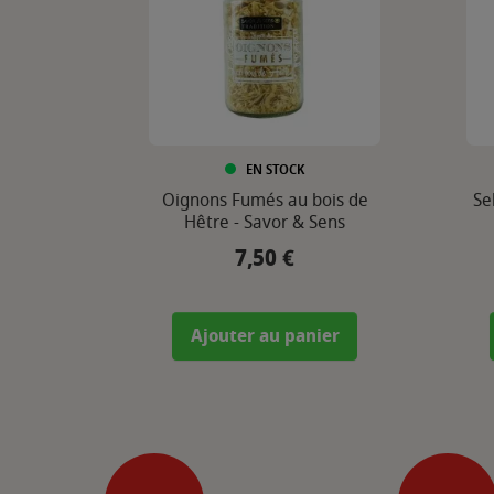
EN STOCK
Oignons Fumés au bois de
Se
Hêtre - Savor & Sens
7,50 €
Prix
Ajouter au panier