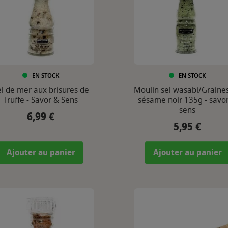
EN STOCK
EN STOCK
el de mer aux brisures de
Moulin sel wasabi/Graine
Truffe - Savor & Sens
sésame noir 135g - savo
sens
6,99 €
Prix
5,95 €
Prix
Ajouter au panier
Ajouter au panier