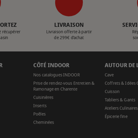
PORTEZ
LIVRAISON
SERVI
z récupérer
Livraison offerte à partir
Ré
gasin
de 299€ d’achat
so
R
CÔTÉ INDOOR
AUTOUR DE 
Nos catalogues INDOOR
Cave
Prise de rendez-vous Entretien &
Coffrets & Idées
Ramonage en Charente
Cuisson
Cuisinières
Tabliers & Gants
Inserts
Ateliers Culinaires
Poêles
Épicerie fine
Cheminées