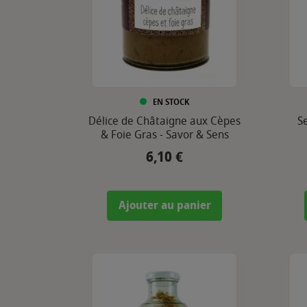
EN STOCK
Délice de Châtaigne aux Cèpes
S
& Foie Gras - Savor & Sens
6,10 €
Prix
Ajouter au panier