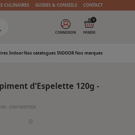
RS CULINAIRES
GUIDES & CONSEILS
CONTACT
0
CONNEXION
PANIER
ires Indoor
Nos catalogues INDOOR
Nos marques
iment d’Espelette 120g -
EAN :
3760194207926