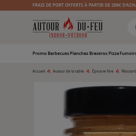
FRAIS DE PORT OFFERTS À PARTIR DE 299€ D’ACH
Promo
Barbecues
Planchas
Braseros
Pizza
Fumoir
Accueil
Autour de la table
Épicerie fine
Moutard