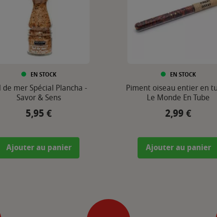
EN STOCK
EN STOCK
l de mer Spécial Plancha -
Piment oiseau entier en tu
Savor & Sens
Le Monde En Tube
5,95 €
2,99 €
Prix
Prix
Ajouter au panier
Ajouter au panier