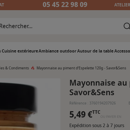
05 45 22 98 09
AT
ATELIE
s
Cuisine extérieure
Ambiance outdoor
Autour de la table
Accesso
es & Condiments
Mayonnaise au piment d’Espelette 120g - Savor&Sens
Mayonnaise au p
Savor&Sens
Référence :
3760194207926
5,49 €
TTC
OU PAYER EN
Expédition sous 2 à 7 jours