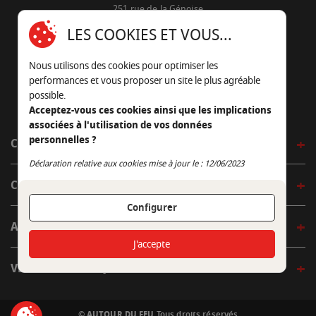
251 rue de la Génoise
16430 Champniers - France
LES COOKIES ET VOUS...
05 45 22 98 09
Nous utilisons des cookies pour optimiser les
Nous envoyer un e-mail
performances et vous proposer un site le plus agréable
possible.
Acceptez-vous ces cookies ainsi que les implications
associées à l'utilisation de vos données
personnelles ?
CÔTÉ OUTDOOR
Continuer sans accepter
Déclaration relative aux cookies mise à jour le : 12/06/2023
CÔTÉ INDOOR
Configurer
AUTOUR DE LA TABLE
J'accepte
VENIR EN BOUTIQUE
© AUTOUR DU FEU
Tous droits réservés