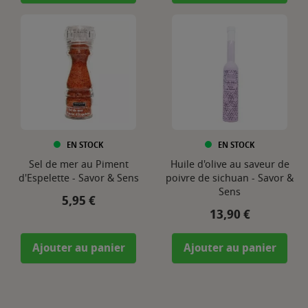
EN STOCK
EN STOCK
Sel de mer au Piment
Huile d'olive au saveur de
d'Espelette - Savor & Sens
poivre de sichuan - Savor &
Sens
Prix
5,95 €
Prix
13,90 €
Ajouter au panier
Ajouter au panier