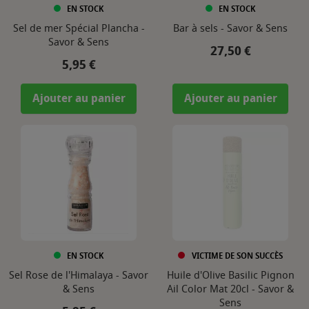
EN STOCK
EN STOCK
Sel de mer Spécial Plancha -
Bar à sels - Savor & Sens
Savor & Sens
Prix
27,50 €
Prix
5,95 €
Ajouter au panier
Ajouter au panier
EN STOCK
VICTIME DE SON SUCCÈS
Sel Rose de l'Himalaya - Savor
Huile d'Olive Basilic Pignon
& Sens
Ail Color Mat 20cl - Savor &
Sens