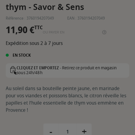
thym - Savor & Sens
Référence :
3760194207049
EAN :
3760194207049
11,90 €
TTC
OU PAYER EN
Expédition sous 2 à 7 jours
EN STOCK
Retirez ce produit en magasin
CLIQUEZ ET EMPORTEZ -
sous 24h/48h
Au soleil dans sa bouteille peinte jaune, en marinade
pour vos viandes et poissons blancs, le citron réveille les
papilles et l’huile essentielle de thym vous emmène en
Provence !
-
+