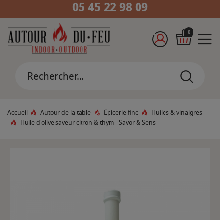
05 45 22 98 09
0
Accueil
Autour de la table
Épicerie fine
Huiles & vinaigres
Huile d'olive saveur citron & thym - Savor & Sens