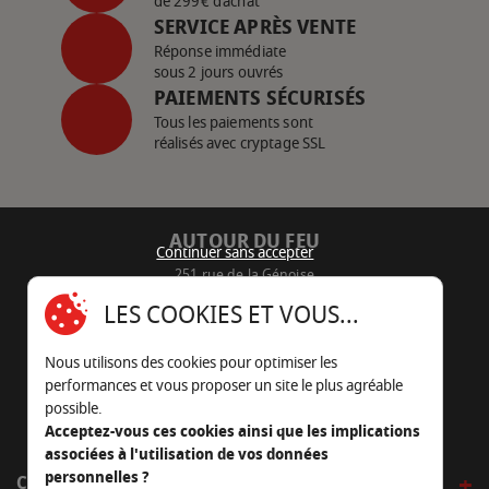
de 299€ d’achat
SERVICE APRÈS VENTE
Réponse immédiate
sous 2 jours ouvrés
PAIEMENTS SÉCURISÉS
Tous les paiements sont
réalisés avec cryptage SSL
AUTOUR DU FEU
Continuer sans accepter
251 rue de la Génoise
16430 Champniers - France
LES COOKIES ET VOUS...
05 45 22 98 09
Nous utilisons des cookies pour optimiser les
Nous envoyer un e-mail
performances et vous proposer un site le plus agréable
possible.
Acceptez-vous ces cookies ainsi que les implications
associées à l'utilisation de vos données
personnelles ?
CÔTÉ OUTDOOR