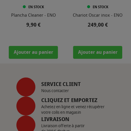
EN STOCK
EN STOCK
Plancha Cleaner - ENO
Chariot Oscar inox - ENO
Prix
Prix
9,90 €
249,00 €
Ajouter au panier
Ajouter au panier
SERVICE CLIENT
Nous contacter
CLIQUEZ ET EMPORTEZ
Achetez en ligne et venez récupérer
votre colis en magasin
LIVRAISON
Livraison offerte à partir