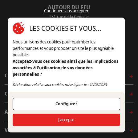
AUTOUR DU FEU
Continuer sans accepter
251 rue de la Génoise
16430 Champniers - France
LES COOKIES ET VOUS...
05 45 22 98 09
Nous utilisons des cookies pour optimiser les
Nous envoyer un e-mail
performances et vous proposer un site le plus agréable
possible.
Acceptez-vous ces cookies ainsi que les implications
associées à l'utilisation de vos données
personnelles ?
CÔTÉ OUTDOOR
Continuer sans accepter
Déclaration relative aux cookies mise à jour le : 12/06/2023
CÔTÉ INDOOR
Configurer
AUTOUR DE LA TABLE
J'accepte
VENIR EN BOUTIQUE