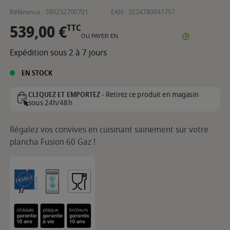
Référence :
580232700701
EAN :
3224780041757
539,00 €
TTC
OU PAYER EN
Expédition sous 2 à 7 jours
EN STOCK
Retirez ce produit en magasin
CLIQUEZ ET EMPORTEZ -
sous 24h/48h
Régalez vos convives en cuisinant sainement sur votre
plancha Fusion 60 Gaz !