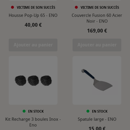
VICTIME DE SON SUCCÈS
VICTIME DE SON SUCCÈS
Housse Pop-Up 65 - ENO
Couvercle Fusion 60 Acier
Noir - ENO
Prix
40,00 €
Prix
169,00 €
Ajouter au panier
Ajouter au panier
EN STOCK
EN STOCK
Kit Recharge 3 boules Inox -
Spatule large - ENO
Eno
Prix
15,00 €