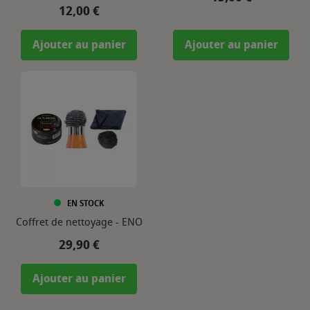
Prix
12,00 €
Ajouter au panier
Ajouter au panier
EN STOCK
Coffret de nettoyage - ENO
Prix
29,90 €
Ajouter au panier