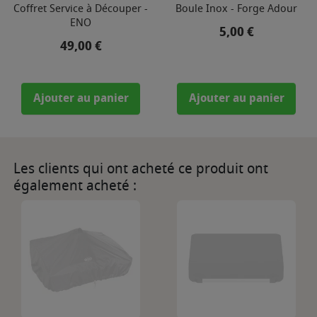
Coffret Service à Découper -
Boule Inox - Forge Adour
ENO
Prix
5,00 €
Prix
49,00 €
Ajouter au panier
Ajouter au panier
Les clients qui ont acheté ce produit ont
également acheté :