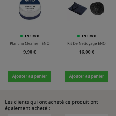
EN STOCK
EN STOCK
Plancha Cleaner - ENO
Kit De Nettoyage ENO
Prix
Prix
9,90 €
16,00 €
Ajouter au panier
Ajouter au panier
Les clients qui ont acheté ce produit ont
également acheté :