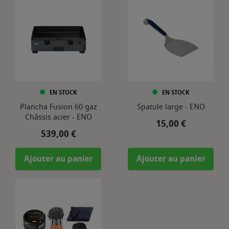
EN STOCK
EN STOCK
Plancha Fusion 60 gaz
Spatule large - ENO
Châssis acier - ENO
Prix
15,00 €
Prix
539,00 €
Ajouter au panier
Ajouter au panier