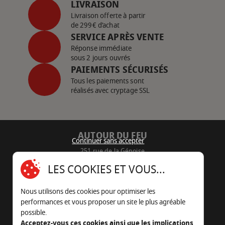
LIVRAISON
Livraison offerte à partir
de 299€ d’achat
SERVICE APRÈS VENTE
Réponse immédiate
sous 2 jours ouvrés
PAIEMENTS SÉCURISÉS
Tous les paiements sont
réalisés avec cryptage SSL
AUTOUR DU FEU
Continuer sans accepter
251 rue de la Génoise
16430 Champniers - France
LES COOKIES ET VOUS...
05 45 22 98 09
Nous utilisons des cookies pour optimiser les
Nous envoyer un e-mail
performances et vous proposer un site le plus agréable
possible.
Acceptez-vous ces cookies ainsi que les implications