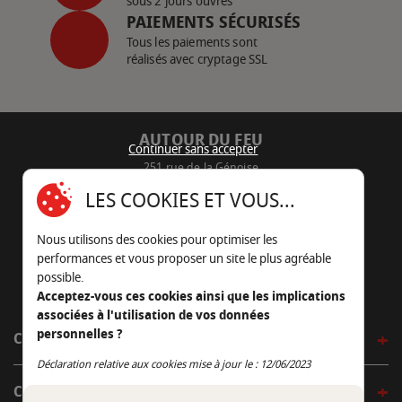
sous 2 jours ouvrés
PAIEMENTS SÉCURISÉS
Tous les paiements sont
réalisés avec cryptage SSL
AUTOUR DU FEU
Continuer sans accepter
251 rue de la Génoise
16430 Champniers - France
LES COOKIES ET VOUS...
05 45 22 98 09
Nous utilisons des cookies pour optimiser les
Nous envoyer un e-mail
performances et vous proposer un site le plus agréable
possible.
Acceptez-vous ces cookies ainsi que les implications
associées à l'utilisation de vos données
personnelles ?
CÔTÉ OUTDOOR
Continuer sans accepter
Déclaration relative aux cookies mise à jour le : 12/06/2023
CÔTÉ INDOOR