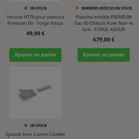
EN STOCK
DERNIERS ARTICLES EN STOCK
Housse H770 pour plancha
Plancha modèle PREMIUM
Premium 60 - Forge Adour
Gaz 60 Châssis Acier Noir et
Gris - FORGE ADOUR
Prix
49,00 €
Prix
679,00 €
Ajouter au panier
Ajouter au panier
EN STOCK
Spatule Inox Courte Coudée