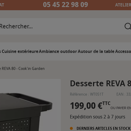
05 45 22 98 09
AT
ATELIE
s
Cuisine extérieure
Ambiance outdoor
Autour de la table
Accesso
e REVA 80 - Cook'in Garden
Desserte REVA 8
Référence :
WT051T
EAN :
33
199,00 €
TTC
OU PAYER E
Expédition sous 2 à 7 jours
DERNIERS ARTICLES EN STOCK