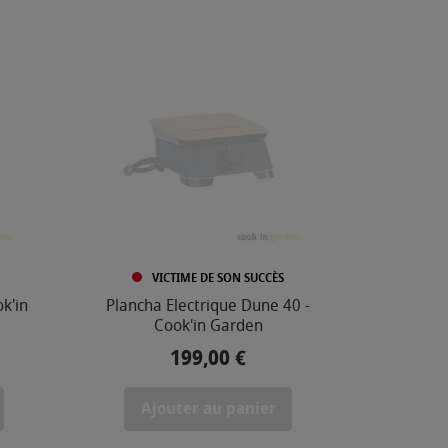
VICTIME DE SON SUCCÈS
k'in
Plancha Electrique Dune 40 -
Cook'in Garden
199,00 €
Prix
Ajouter au panier