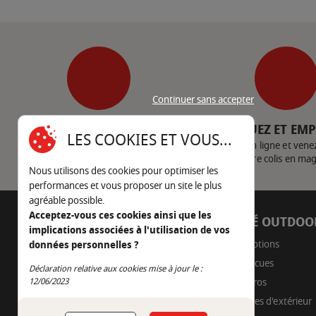
Continuer sans accepter
SERVICE CLIENT
CLIQUEZ ET EM
LES COOKIES ET VOUS...
Nous contacter
Achetez en ligne et vene
votre colis en ma
Nous utilisons des cookies pour optimiser les
performances et vous proposer un site le plus
agréable possible.
Acceptez-vous ces cookies ainsi que les
AUTOUR DU FEU
CÔTÉ OUTDOO
implications associées à l'utilisation de vos
05 45 22 98 09
Promotions
données personnelles ?
Barbecues
Déclaration relative aux cookies mise à jour le :
Nous envoyer un e-mail
Continuer sans accepter
12/06/2023
Braseros
Cuisines d'extérieur