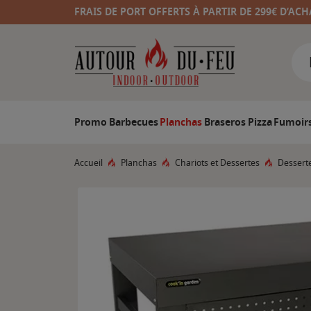
FRAIS DE PORT OFFERTS À PARTIR DE 299€ D’ACH
Promo
Barbecues
Planchas
Braseros
Pizza
Fumoir
Accueil
Planchas
Chariots et Dessertes
Dessert