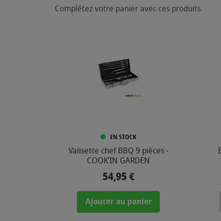
Complétez votre panier avec ces produits
EN STOCK
Valisette chef BBQ 9 pièces -
COOK'IN GARDEN
54,95 €
Prix
Ajouter au panier