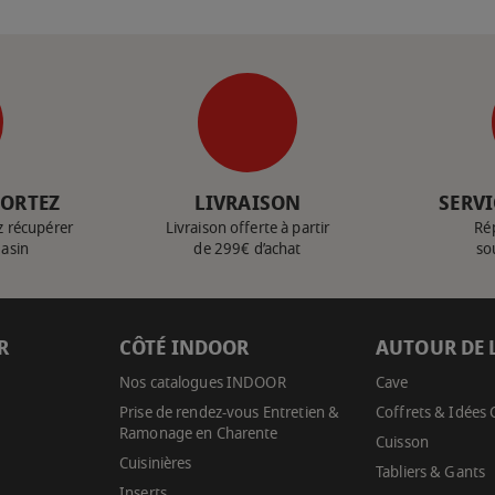
PORTEZ
LIVRAISON
SERVI
z récupérer
Livraison offerte à partir
Ré
gasin
de 299€ d’achat
so
R
CÔTÉ INDOOR
AUTOUR DE 
Nos catalogues INDOOR
Cave
Prise de rendez-vous Entretien &
Coffrets & Idées
Ramonage en Charente
Cuisson
Cuisinières
Tabliers & Gants
Inserts