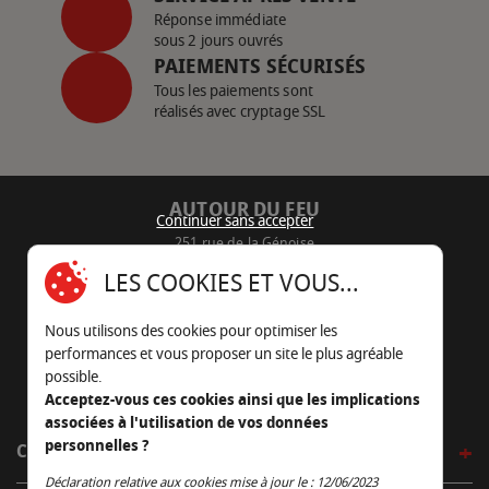
Réponse immédiate
sous 2 jours ouvrés
PAIEMENTS SÉCURISÉS
Tous les paiements sont
réalisés avec cryptage SSL
AUTOUR DU FEU
Continuer sans accepter
251 rue de la Génoise
16430 Champniers - France
LES COOKIES ET VOUS...
05 45 22 98 09
Nous utilisons des cookies pour optimiser les
Nous envoyer un e-mail
performances et vous proposer un site le plus agréable
possible.
Acceptez-vous ces cookies ainsi que les implications
associées à l'utilisation de vos données
personnelles ?
CÔTÉ OUTDOOR
Continuer sans accepter
Déclaration relative aux cookies mise à jour le : 12/06/2023