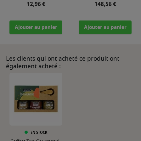
Prix
Prix
12,96 €
148,56 €
Ajouter au panier
Ajouter au panier
Les clients qui ont acheté ce produit ont
également acheté :
EN STOCK