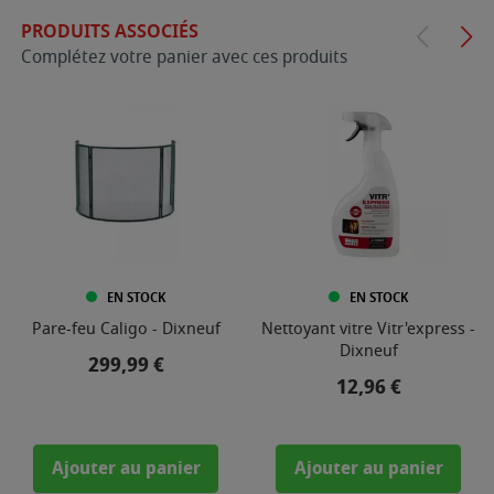
PRODUITS ASSOCIÉS
Complétez votre panier avec ces produits
EN STOCK
EN STOCK
Pare-feu Caligo - Dixneuf
Nettoyant vitre Vitr'express -
Dixneuf
Prix
299,99 €
Prix
12,96 €
Ajouter au panier
Ajouter au panier