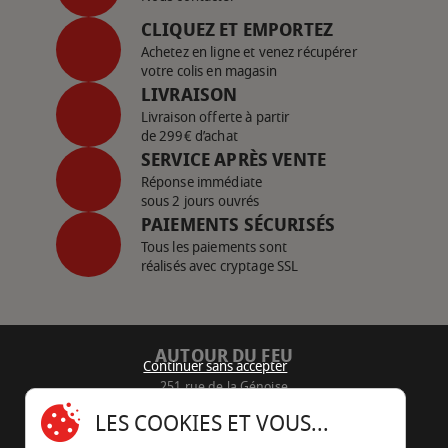
CLIQUEZ ET EMPORTEZ
Achetez en ligne et venez récupérer
votre colis en magasin
LIVRAISON
Livraison offerte à partir
de 299€ d’achat
SERVICE APRÈS VENTE
Réponse immédiate
sous 2 jours ouvrés
PAIEMENTS SÉCURISÉS
Tous les paiements sont
réalisés avec cryptage SSL
AUTOUR DU FEU
Continuer sans accepter
251 rue de la Génoise
16430 Champniers - France
LES COOKIES ET VOUS...
05 45 22 98 09